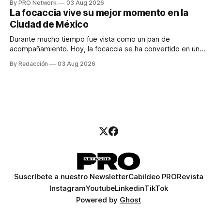
By PRO Network
03 Aug 2026
para los textos, alguien que supiera de publicidad digital
La focaccia vive su mejor momento en la
para encontrar prospectos, un vendedor para atender
Ciudad de México
llamadas y mensajes, y —con suerte— una persona
Durante mucho tiempo fue vista como un pan de
acompañamiento. Hoy, la focaccia se ha convertido en uno
de los platillos favoritos de quienes buscan cocina
By Redacción
03 Aug 2026
artesanal, ingredientes de calidad y experiencias que
invitan a compartir alrededor de la mesa. Durante mucho
tiempo, hablar de cocina italiana era siempre de
Suscríbete a nuestro Newsletter
Cabildeo PRO
Revista
Instagram
Youtube
Linkedin
TikTok
Powered by
Ghost