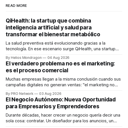
READ MORE
QiHealth: la startup que combina
inteligencia artificial y salud para
transformar el bienestar metabólico
La salud preventiva está evolucionando gracias a la
tecnología. En ese escenario surge QiHealth, una startup
que desarrolla un ecosistema digital capaz de integrar
By Helios Mondragon
04 Aug 2026
dispositivos inteligentes, inteligencia artificial y monitoreo
El verdadero problema no es el marketing:
en tiempo real para ayudar a las personas a tomar mejores
es el proceso comercial
decisiones sobre su salud metabólica. Su propuesta busca
responder
Muchas empresas llegan a la misma conclusión cuando sus
campañas digitales no generan ventas: "el marketing no
funciona". Sin embargo, para Marcelo Gutiérrez, CEO de
By PRO Network
03 Aug 2026
INTERIUS, el problema suele estar en otro lugar. Durante
El Negocio Autónomo: Nueva Oportunidad
una entrevista para el podcast SER PRO, el especialista en
para Empresarios y Emprendedores
marketing digital explicó que
Durante décadas, hacer crecer un negocio quería decir una
sola cosa: contratar. Un diseñador para los anuncios, un
especialista en marketing para las campañas, un copywriter