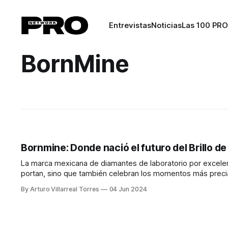
Entrevistas
Noticias
Las 100 PRO
BornMine
Bornmine: Donde nació el futuro del Brillo d
La marca mexicana de diamantes de laboratorio por excelen
portan, sino que también celebran los momentos más preciados de la vida de cad
Brillantez Ética y Sostenible Su compromiso con la soste
By Arturo Villarreal Torres
04 Jun 2024