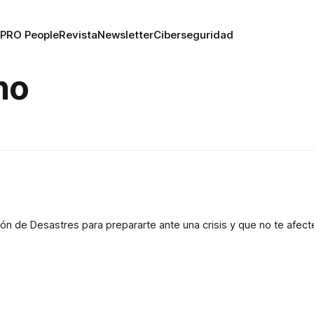
PRO People
Revista
Newsletter
Ciberseguridad
no
n de Desastres para prepararte ante una crisis y que no te afect