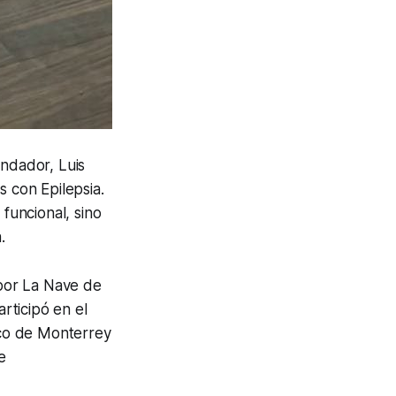
undador, Luis
s con Epilepsia.
 funcional, sino
.
por La Nave de
rticipó en el
ico de Monterrey
e