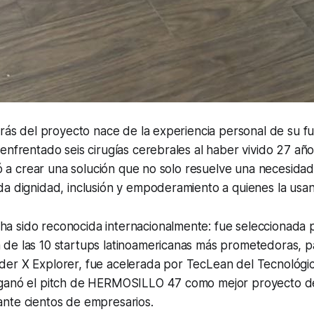
trás del proyecto nace de la experiencia personal de su f
enfrentado seis cirugías cerebrales al haber vivido 27 año
evó a crear una solución que no solo resuelve una necesidad
a dignidad, inclusión y empoderamiento a quienes la usan
 sido reconocida internacionalmente: fue seleccionada 
de las 10 startups latinoamericanas más prometedoras, pa
er X Explorer, fue acelerada por TecLean del Tecnológ
 ganó el pitch de HERMOSILLO 47 como mejor proyecto d
nte cientos de empresarios.