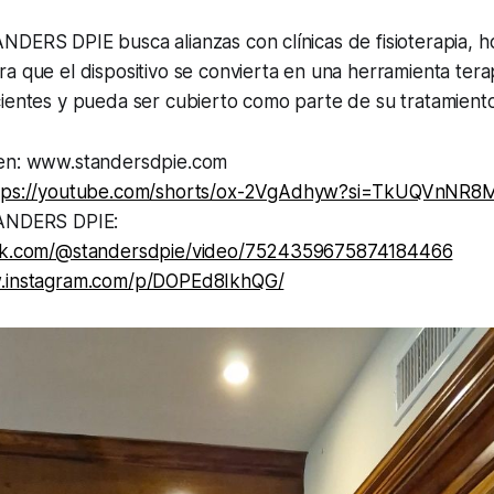
DERS DPIE busca alianzas con clínicas de fisioterapia, ho
a que el dispositivo se convierta en una herramienta tera
ientes y pueda ser cubierto como parte de su tratamiento
 en: www.standersdpie.com
tps://youtube.com/shorts/ox-2VgAdhyw?si=TkUQVnNR8
TANDERS DPIE:
tok.com/@standersdpie/video/7524359675874184466
w.instagram.com/p/DOPEd8IkhQG/