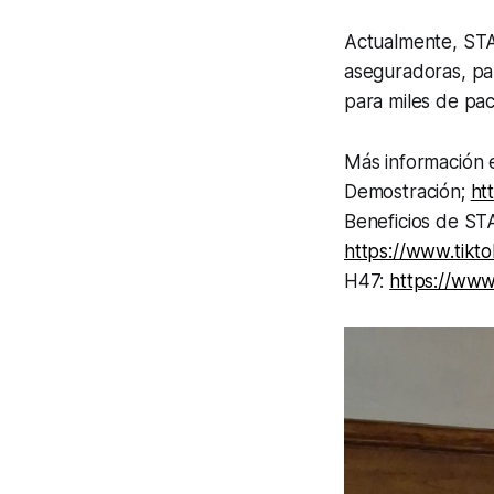
Actualmente, STAN
aseguradoras, par
para miles de pac
Más información
Demostración;
ht
Beneficios de S
https://www.tik
H47:
https://ww