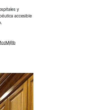
spitales y
péutica accesible
.
MccMjRb