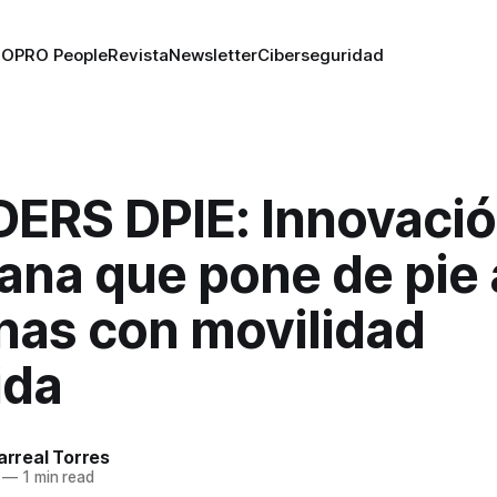
RO
PRO People
Revista
Newsletter
Ciberseguridad
ERS DPIE: Innovaci
na que pone de pie 
nas con movilidad
ida
larreal Torres
—
1 min read