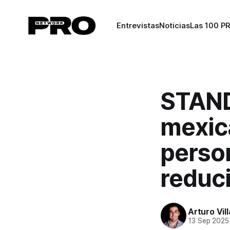
Entrevistas
Noticias
Las 100 P
STAND
mexica
perso
reduc
Arturo Vil
13 Sep 2025