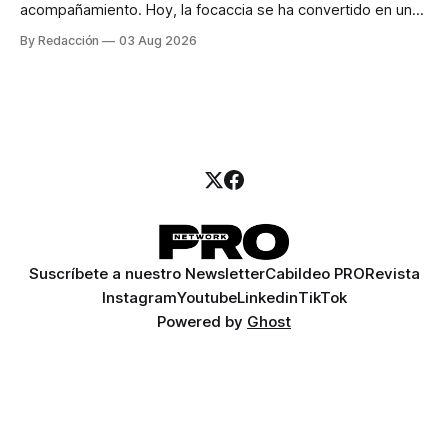
acompañamiento. Hoy, la focaccia se ha convertido en uno
de los platillos favoritos de quienes buscan cocina
By Redacción
03 Aug 2026
artesanal, ingredientes de calidad y experiencias que
invitan a compartir alrededor de la mesa. Durante mucho
tiempo, hablar de cocina italiana era siempre de
Suscríbete a nuestro Newsletter
Cabildeo PRO
Revista
Instagram
Youtube
Linkedin
TikTok
Powered by
Ghost