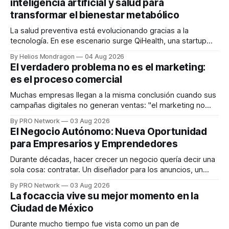
inteligencia artificial y salud para
transformar el bienestar metabólico
La salud preventiva está evolucionando gracias a la
tecnología. En ese escenario surge QiHealth, una startup
que desarrolla un ecosistema digital capaz de integrar
By Helios Mondragon
04 Aug 2026
dispositivos inteligentes, inteligencia artificial y monitoreo
El verdadero problema no es el marketing:
en tiempo real para ayudar a las personas a tomar mejores
es el proceso comercial
decisiones sobre su salud metabólica. Su propuesta busca
responder
Muchas empresas llegan a la misma conclusión cuando sus
campañas digitales no generan ventas: "el marketing no
funciona". Sin embargo, para Marcelo Gutiérrez, CEO de
By PRO Network
03 Aug 2026
INTERIUS, el problema suele estar en otro lugar. Durante
El Negocio Autónomo: Nueva Oportunidad
una entrevista para el podcast SER PRO, el especialista en
para Empresarios y Emprendedores
marketing digital explicó que
Durante décadas, hacer crecer un negocio quería decir una
sola cosa: contratar. Un diseñador para los anuncios, un
especialista en marketing para las campañas, un copywriter
By PRO Network
03 Aug 2026
para los textos, alguien que supiera de publicidad digital
La focaccia vive su mejor momento en la
para encontrar prospectos, un vendedor para atender
Ciudad de México
llamadas y mensajes, y —con suerte— una persona
Durante mucho tiempo fue vista como un pan de