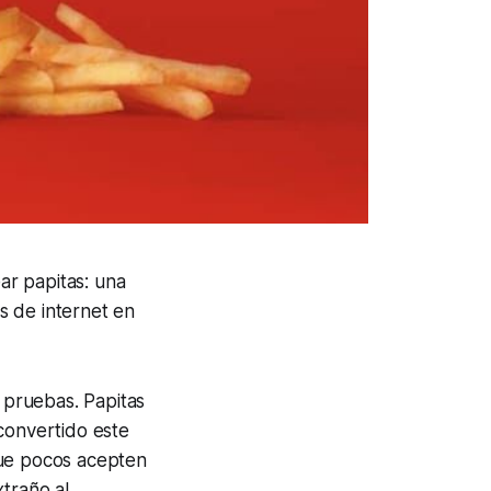
ar papitas: una
s de internet en
 pruebas. Papitas
convertido este
que pocos acepten
xtraño al