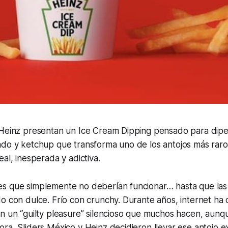
 Heinz presentan un Ice Cream Dipping pensado para dipe
ado y ketchup que transforma uno de los antojos más raro
eal, inesperada y adictiva.
s que simplemente no deberían funcionar… hasta que las
o con dulce. Frío con crunchy. Durante años, internet ha 
en un “guilty pleasure” silencioso que muchos hacen, aun
ra, Sliders México y Heinz decidieron llevar ese antojo e