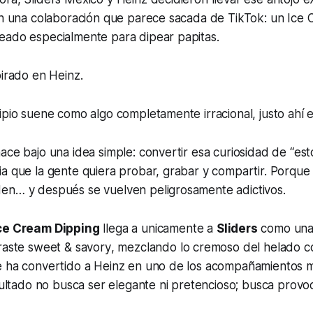
con una colaboración que parece sacada de TikTok: un Ice
eado especialmente para dipear papitas.
pirado en Heinz.
ipio suene como algo completamente irracional, justo ahí e
ace bajo una idea simple: convertir esa curiosidad de “est
ia que la gente quiera probar, grabar y compartir. Porqu
en… y después se vuelven peligrosamente adictivos.
ce Cream Dipping
llega a unicamente a
Sliders
como una
traste
sweet & savory
, mezclando lo cremoso del helado co
e ha convertido a Heinz en uno de los acompañamientos m
esultado no busca ser elegante ni pretencioso; busca provo