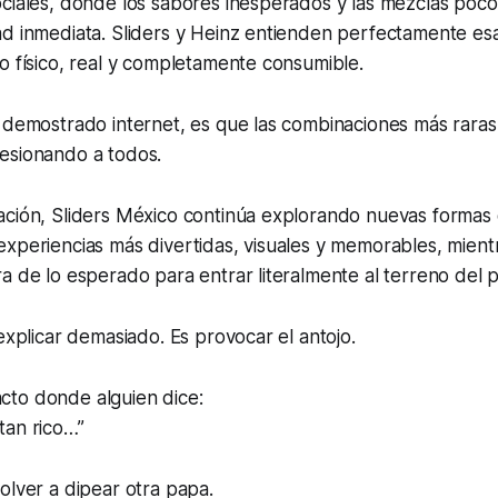
ociales, donde los sabores inesperados y las mezclas poc
d inmediata. Sliders y Heinz entienden perfectamente esa
o físico, real y completamente consumible.
 demostrado internet, es que las combinaciones más raras 
esionando a todos.
ación, Sliders México continúa explorando nuevas formas 
xperiencias más divertidas, visuales y memorables, mientr
a de lo esperado para entrar literalmente al terreno del p
 explicar demasiado. Es provocar el antojo.
to donde alguien dice:
tan rico…”
olver a dipear otra papa.