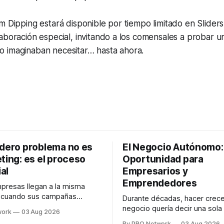
m Dipping estará disponible por tiempo limitado en Slide
aboración especial, invitando a los comensales a probar 
 imaginaban necesitar… hasta ahora.
adero problema no es
El Negocio Autónomo
ting: es el proceso
Oportunidad para
al
Empresarios y
Emprendedores
resas llegan a la misma
n cuando sus campañas
Durante décadas, hacer crece
o generan ventas: "el
negocio quería decir una sola
work
03 Aug 2026
no funciona". Sin embargo,
contratar. Un diseñador para l
By PRO Network
03 Aug 2026