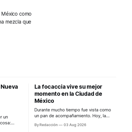
rs México como
una mezcla que
: Nueva
La focaccia vive su mejor
momento en la Ciudad de
México
Durante mucho tiempo fue vista como
un pan de acompañamiento. Hoy, la
r un
focaccia se ha convertido en uno de los
 cosa:
By Redacción
03 Aug 2026
platillos favoritos de quienes buscan
os