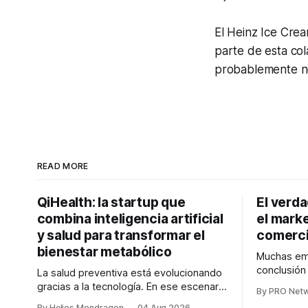
El Heinz Ice Crea
parte de esta col
probablemente no
READ MORE
QiHealth: la startup que
El verd
combina inteligencia artificial
el marke
y salud para transformar el
comerci
bienestar metabólico
Muchas emp
conclusió
La salud preventiva está evolucionando
digitales n
gracias a la tecnología. En ese escenario
By PRO Net
marketing 
surge QiHealth, una startup que
By Helios Mondragon
04 Aug 2026