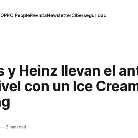
RO
PRO People
Revista
Newsletter
Ciberseguridad
s y Heinz llevan el an
ivel con un Ice Crea
ng
n
—
2 min read