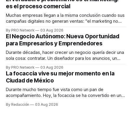
en tiempo real para ayudar a las personas a tomar mejores
es el proceso comercial
decisiones sobre su salud metabólica. Su propuesta busca
responder
Muchas empresas llegan a la misma conclusión cuando sus
campañas digitales no generan ventas: "el marketing no
funciona". Sin embargo, para Marcelo Gutiérrez, CEO de
By PRO Network
03 Aug 2026
INTERIUS, el problema suele estar en otro lugar. Durante
El Negocio Autónomo: Nueva Oportunidad
una entrevista para el podcast SER PRO, el especialista en
para Empresarios y Emprendedores
marketing digital explicó que
Durante décadas, hacer crecer un negocio quería decir una
sola cosa: contratar. Un diseñador para los anuncios, un
especialista en marketing para las campañas, un copywriter
By PRO Network
03 Aug 2026
para los textos, alguien que supiera de publicidad digital
La focaccia vive su mejor momento en la
para encontrar prospectos, un vendedor para atender
Ciudad de México
llamadas y mensajes, y —con suerte— una persona
Durante mucho tiempo fue vista como un pan de
acompañamiento. Hoy, la focaccia se ha convertido en uno
de los platillos favoritos de quienes buscan cocina
By Redacción
03 Aug 2026
artesanal, ingredientes de calidad y experiencias que
invitan a compartir alrededor de la mesa. Durante mucho
tiempo, hablar de cocina italiana era siempre de