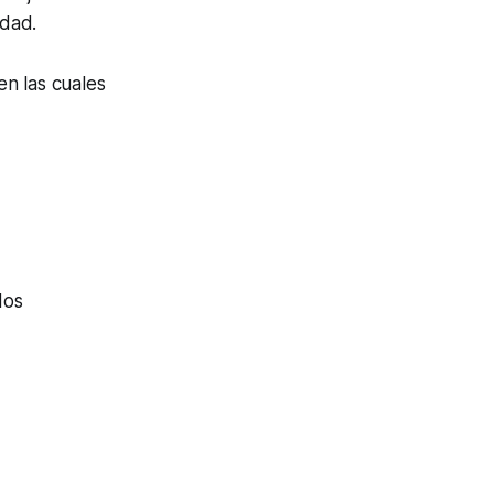
idad.
n las cuales
dos