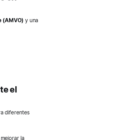
ne (AMVO)
y una
te el
ra diferentes
 mejorar la