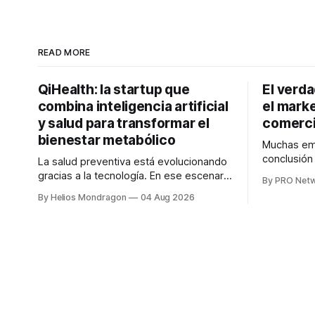
READ MORE
QiHealth: la startup que
El verd
combina inteligencia artificial
el marke
y salud para transformar el
comerci
bienestar metabólico
Muchas emp
conclusió
La salud preventiva está evolucionando
digitales n
gracias a la tecnología. En ese escenario
By PRO Net
marketing 
surge QiHealth, una startup que
By Helios Mondragon
04 Aug 2026
para Marce
desarrolla un ecosistema digital capaz
INTERIUS, 
de integrar dispositivos inteligentes,
otro lugar. Durante una entrevista para el
inteligencia artificial y monitoreo en
podcast SE
tiempo real para ayudar a las personas a
marketing d
tomar mejores decisiones sobre su
salud metabólica. Su propuesta busca
responder