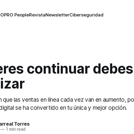
RO
PRO People
Revista
Newsletter
Ciberseguridad
eres continuar debes
lizar
 que las ventas en línea cada vez van en aumento, por
igital se ha convertido en tu única y mejor opción.
larreal Torres
—
1 min read