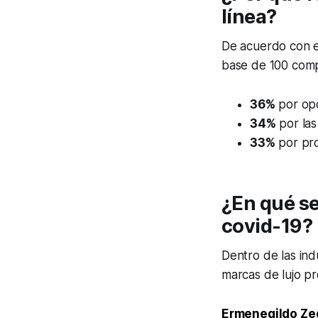
línea?
De acuerdo con e
base de 100 comp
36%
por op
34%
por las
33%
por pro
¿En qué se
covid-19?
Dentro de las indu
marcas de lujo pre
Ermenegildo Ze