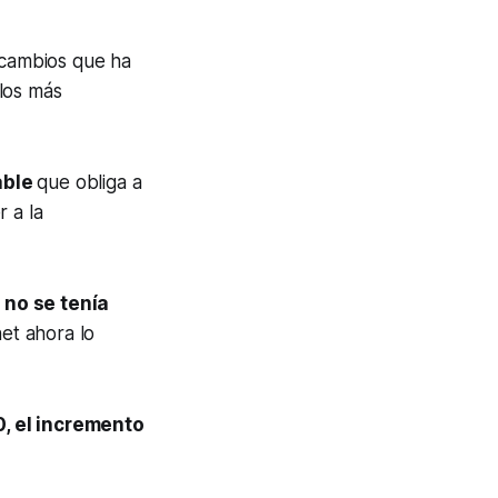
 cambios que ha
los más
able
que obliga a
 a la
no se tenía
et ahora lo
0, el incremento