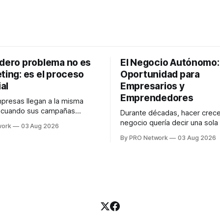
adero problema no es
El Negocio Autónomo
ting: es el proceso
Oportunidad para
al
Empresarios y
Emprendedores
resas llegan a la misma
n cuando sus campañas
Durante décadas, hacer crece
o generan ventas: "el
negocio quería decir una sola
work
03 Aug 2026
no funciona". Sin embargo,
contratar. Un diseñador para l
By PRO Network
03 Aug 2026
lo Gutiérrez, CEO de
anuncios, un especialista en 
el problema suele estar en
para las campañas, un copywr
los textos, alguien que supier
R PRO, el especialista en
publicidad digital para encontr
igital explicó que
prospectos, un vendedor par
llamadas y mensajes, y —co
una persona