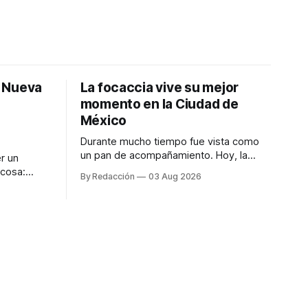
: Nueva
La focaccia vive su mejor
momento en la Ciudad de
México
Durante mucho tiempo fue vista como
un pan de acompañamiento. Hoy, la
r un
focaccia se ha convertido en uno de los
 cosa:
By Redacción
03 Aug 2026
platillos favoritos de quienes buscan
os
cocina artesanal, ingredientes de calidad
marketing
y experiencias que invitan a compartir
iter para
alrededor de la mesa. Durante mucho
a de
tiempo, hablar de cocina italiana era
ar
siempre de
a atender
n suerte—