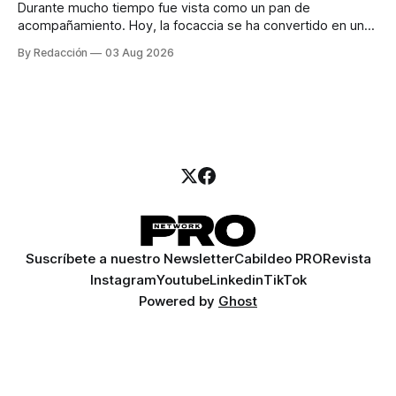
Durante mucho tiempo fue vista como un pan de
acompañamiento. Hoy, la focaccia se ha convertido en uno
de los platillos favoritos de quienes buscan cocina
By Redacción
03 Aug 2026
artesanal, ingredientes de calidad y experiencias que
invitan a compartir alrededor de la mesa. Durante mucho
tiempo, hablar de cocina italiana era siempre de
Suscríbete a nuestro Newsletter
Cabildeo PRO
Revista
Instagram
Youtube
Linkedin
TikTok
Powered by
Ghost