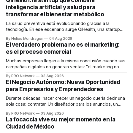
QiHealth: la startup que combina
inteligencia artificial y salud para
transformar el bienestar metabólico
La salud preventiva está evolucionando gracias a la
tecnología. En ese escenario surge QiHealth, una startup
que desarrolla un ecosistema digital capaz de integrar
By Helios Mondragon
04 Aug 2026
dispositivos inteligentes, inteligencia artificial y monitoreo
El verdadero problema no es el marketing:
en tiempo real para ayudar a las personas a tomar mejores
es el proceso comercial
decisiones sobre su salud metabólica. Su propuesta busca
responder
Muchas empresas llegan a la misma conclusión cuando sus
campañas digitales no generan ventas: "el marketing no
funciona". Sin embargo, para Marcelo Gutiérrez, CEO de
By PRO Network
03 Aug 2026
INTERIUS, el problema suele estar en otro lugar. Durante
El Negocio Autónomo: Nueva Oportunidad
una entrevista para el podcast SER PRO, el especialista en
para Empresarios y Emprendedores
marketing digital explicó que
Durante décadas, hacer crecer un negocio quería decir una
sola cosa: contratar. Un diseñador para los anuncios, un
especialista en marketing para las campañas, un copywriter
By PRO Network
03 Aug 2026
para los textos, alguien que supiera de publicidad digital
La focaccia vive su mejor momento en la
para encontrar prospectos, un vendedor para atender
Ciudad de México
llamadas y mensajes, y —con suerte— una persona