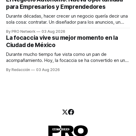
una entrevista para el podcast SER PRO, el especialista en
para Empresarios y Emprendedores
marketing digital explicó que
Durante décadas, hacer crecer un negocio quería decir una
sola cosa: contratar. Un diseñador para los anuncios, un
especialista en marketing para las campañas, un copywriter
By PRO Network
03 Aug 2026
para los textos, alguien que supiera de publicidad digital
La focaccia vive su mejor momento en la
para encontrar prospectos, un vendedor para atender
Ciudad de México
llamadas y mensajes, y —con suerte— una persona
Durante mucho tiempo fue vista como un pan de
acompañamiento. Hoy, la focaccia se ha convertido en uno
de los platillos favoritos de quienes buscan cocina
By Redacción
03 Aug 2026
artesanal, ingredientes de calidad y experiencias que
invitan a compartir alrededor de la mesa. Durante mucho
tiempo, hablar de cocina italiana era siempre de