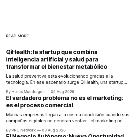
READ MORE
QiHealth: la startup que combina
inteligencia artificial y salud para
transformar el bienestar metabólico
La salud preventiva está evolucionando gracias a la
tecnología. En ese escenario surge QiHealth, una startup
que desarrolla un ecosistema digital capaz de integrar
By Helios Mondragon
04 Aug 2026
dispositivos inteligentes, inteligencia artificial y monitoreo
El verdadero problema no es el marketing:
en tiempo real para ayudar a las personas a tomar mejores
es el proceso comercial
decisiones sobre su salud metabólica. Su propuesta busca
responder
Muchas empresas llegan a la misma conclusión cuando sus
campañas digitales no generan ventas: "el marketing no
funciona". Sin embargo, para Marcelo Gutiérrez, CEO de
By PRO Network
03 Aug 2026
INTERIUS, el problema suele estar en otro lugar. Durante
El Negocio Autónomo: Nueva Oportunidad