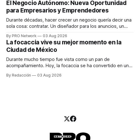
El Negocio Autónomo: Nueva Oportunidad
una entrevista para el podcast SER PRO, el especialista en
para Empresarios y Emprendedores
marketing digital explicó que
Durante décadas, hacer crecer un negocio quería decir una
sola cosa: contratar. Un diseñador para los anuncios, un
especialista en marketing para las campañas, un copywriter
By PRO Network
03 Aug 2026
para los textos, alguien que supiera de publicidad digital
La focaccia vive su mejor momento en la
para encontrar prospectos, un vendedor para atender
Ciudad de México
llamadas y mensajes, y —con suerte— una persona
Durante mucho tiempo fue vista como un pan de
acompañamiento. Hoy, la focaccia se ha convertido en uno
de los platillos favoritos de quienes buscan cocina
By Redacción
03 Aug 2026
artesanal, ingredientes de calidad y experiencias que
invitan a compartir alrededor de la mesa. Durante mucho
tiempo, hablar de cocina italiana era siempre de