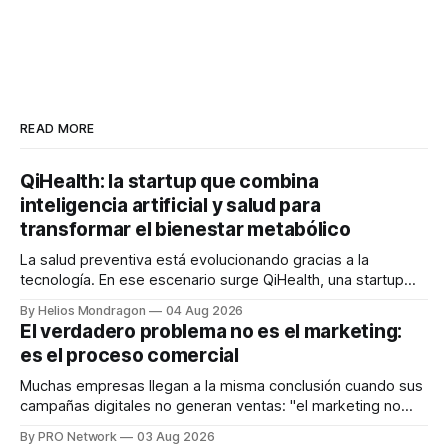
READ MORE
QiHealth: la startup que combina
inteligencia artificial y salud para
transformar el bienestar metabólico
La salud preventiva está evolucionando gracias a la
tecnología. En ese escenario surge QiHealth, una startup
que desarrolla un ecosistema digital capaz de integrar
By Helios Mondragon
04 Aug 2026
dispositivos inteligentes, inteligencia artificial y monitoreo
El verdadero problema no es el marketing:
en tiempo real para ayudar a las personas a tomar mejores
es el proceso comercial
decisiones sobre su salud metabólica. Su propuesta busca
responder
Muchas empresas llegan a la misma conclusión cuando sus
campañas digitales no generan ventas: "el marketing no
funciona". Sin embargo, para Marcelo Gutiérrez, CEO de
By PRO Network
03 Aug 2026
INTERIUS, el problema suele estar en otro lugar. Durante