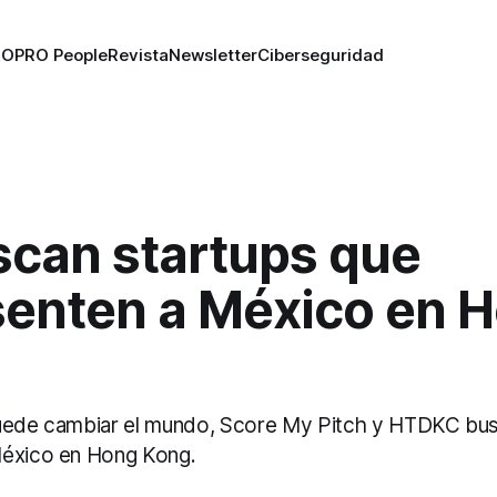
RO
PRO People
Revista
Newsletter
Ciberseguridad
scan startups que
senten a México en 
puede cambiar el mundo, Score My Pitch y HTDKC bus
México en Hong Kong.