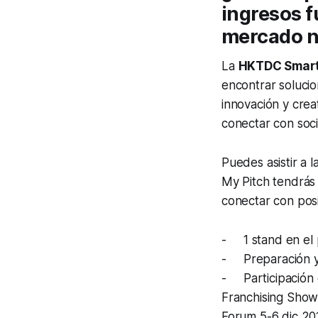
ingresos f
mercado n
La
HKTDC Smart
encontrar solucio
innovación y cre
conectar con soci
Puedes asistir a 
My Pitch tendrás
conectar con posi
- 1 stand en el 
- Preparación y a
- Participación 
Franchising Show 
Forum 5-6 dic 201