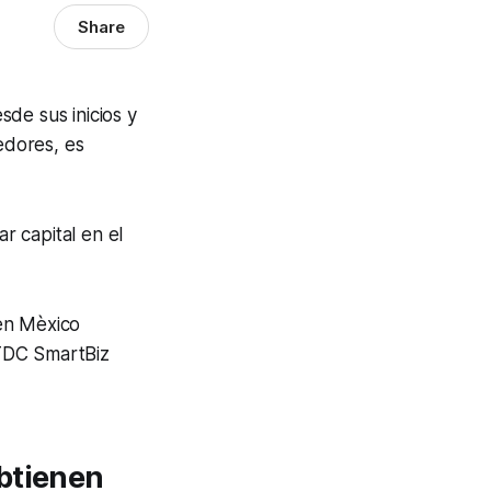
Share
de sus inicios y
edores, es
r capital en el
 en Mèxico
KTDC SmartBiz
btienen