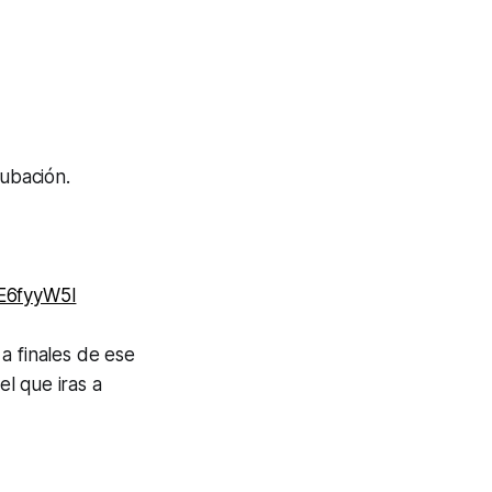
ubación.
E6fyyW5I
a finales de ese
l que iras a