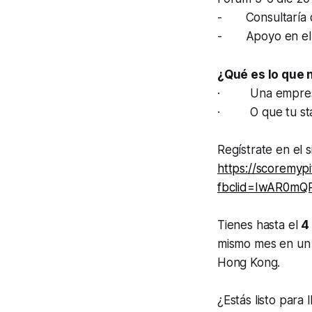
- Consultaría 
- Apoyo en el p
¿Qué es lo que 
· Una empresa, s
· O que tu star
Regístrate en el s
https://scoremy
fbclid=IwAR0mQ
Tienes hasta el
4
mismo mes en un e
Hong Kong.
¿Estás listo para 