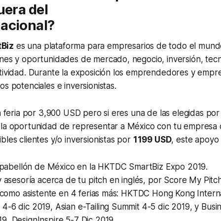
uera del
acional?
Biz
es una plataforma para empresarios de todo el mun
nes y oportunidades de mercado, negocio, inversión, tecn
atividad. Durante la exposición los emprendedores y empr
os potenciales e inversionistas.
la feria por 3,900 USD pero si eres una de las elegidas p
 la oportunidad de representar a México con tu empresa 
bles clientes y/o inversionistas por
1199 USD
, este apoyo 
pabellón de México en la HKTDC SmartBiz Expo 2019.
sesoría acerca de tu pitch en inglés, por Score My Pitch
como asistente en 4 ferias más: HKTDC Hong Kong Interna
4-6 dic 2019, Asian e-Tailing Summit 4-5 dic 2019, y Busin
9, DesignInspire 5-7 Dic 2019.