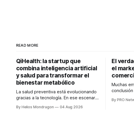
READ MORE
QiHealth: la startup que
El verd
combina inteligencia artificial
el marke
y salud para transformar el
comerci
bienestar metabólico
Muchas emp
conclusió
La salud preventiva está evolucionando
digitales n
gracias a la tecnología. En ese escenario
By PRO Net
marketing 
surge QiHealth, una startup que
By Helios Mondragon
04 Aug 2026
para Marce
desarrolla un ecosistema digital capaz
INTERIUS, 
de integrar dispositivos inteligentes,
otro lugar. Durante una entrevista para el
inteligencia artificial y monitoreo en
podcast SE
tiempo real para ayudar a las personas a
marketing d
tomar mejores decisiones sobre su