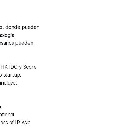
do, donde pueden
ología,
esarios pueden
or HKTDC y Score
o startup,
incluye:
.
tional
ess of IP Asia