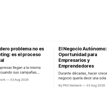
adero problema no es
El Negocio Autónomo
ting: es el proceso
Oportunidad para
al
Empresarios y
Emprendedores
resas llegan a la misma
n cuando sus campañas
Durante décadas, hacer crece
o generan ventas: "el
negocio quería decir una sola
work
03 Aug 2026
no funciona". Sin embargo,
contratar. Un diseñador para l
By PRO Network
03 Aug 2026
lo Gutiérrez, CEO de
anuncios, un especialista en 
el problema suele estar en
para las campañas, un copywr
los textos, alguien que supier
R PRO, el especialista en
publicidad digital para encontr
igital explicó que
prospectos, un vendedor par