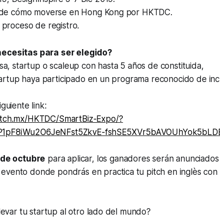
de cómo moverse en Hong Kong por HKTDC.
roceso de registro.
necesitas para ser elegido?
tartup o scaleup con hasta 5 años de constituida,
tup haya participado en un programa reconocido de inc
iguiente link:
pitch.mx/HKTDC/SmartBiz-Expo/?
P1pF8iWu2O6JeNFst5ZkvE-fshSE5XVr5bAVOUhYok5bLD
 de octubre
para aplicar, los ganadores serán anunciados 
vento donde pondrás en practica tu pitch en inglès con e
llevar tu startup al otro lado del mundo?