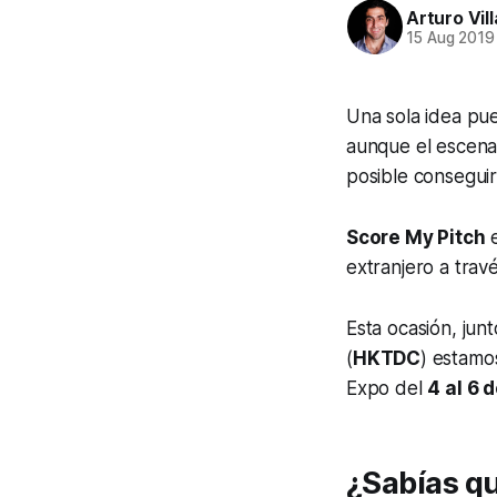
Arturo Vil
15 Aug 2019
Una sola idea pue
aunque el escena
posible conseguir
Score My Pitch
e
extranjero a travé
Esta ocasión, ju
(
HKTDC
) estam
Expo del
4 al 6 
¿Sabías qu