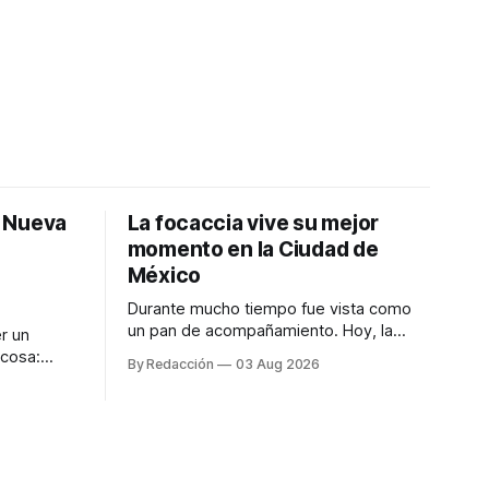
: Nueva
La focaccia vive su mejor
momento en la Ciudad de
México
Durante mucho tiempo fue vista como
un pan de acompañamiento. Hoy, la
r un
focaccia se ha convertido en uno de los
 cosa:
By Redacción
03 Aug 2026
platillos favoritos de quienes buscan
os
cocina artesanal, ingredientes de calidad
marketing
y experiencias que invitan a compartir
iter para
alrededor de la mesa. Durante mucho
a de
tiempo, hablar de cocina italiana era
ar
siempre de
a atender