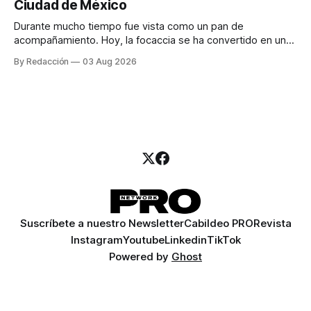
Ciudad de México
llamadas y mensajes, y —con suerte— una persona
Durante mucho tiempo fue vista como un pan de
acompañamiento. Hoy, la focaccia se ha convertido en uno
de los platillos favoritos de quienes buscan cocina
By Redacción
03 Aug 2026
artesanal, ingredientes de calidad y experiencias que
invitan a compartir alrededor de la mesa. Durante mucho
tiempo, hablar de cocina italiana era siempre de
Suscríbete a nuestro Newsletter
Cabildeo PRO
Revista
Instagram
Youtube
Linkedin
TikTok
Powered by
Ghost