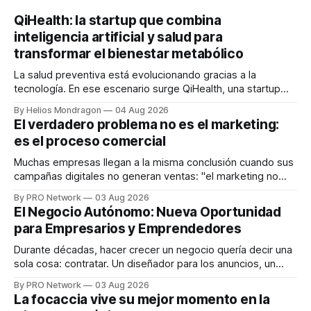
QiHealth: la startup que combina
inteligencia artificial y salud para
transformar el bienestar metabólico
La salud preventiva está evolucionando gracias a la
tecnología. En ese escenario surge QiHealth, una startup
que desarrolla un ecosistema digital capaz de integrar
By Helios Mondragon
04 Aug 2026
dispositivos inteligentes, inteligencia artificial y monitoreo
El verdadero problema no es el marketing:
en tiempo real para ayudar a las personas a tomar mejores
es el proceso comercial
decisiones sobre su salud metabólica. Su propuesta busca
responder
Muchas empresas llegan a la misma conclusión cuando sus
campañas digitales no generan ventas: "el marketing no
funciona". Sin embargo, para Marcelo Gutiérrez, CEO de
By PRO Network
03 Aug 2026
INTERIUS, el problema suele estar en otro lugar. Durante
El Negocio Autónomo: Nueva Oportunidad
una entrevista para el podcast SER PRO, el especialista en
para Empresarios y Emprendedores
marketing digital explicó que
Durante décadas, hacer crecer un negocio quería decir una
sola cosa: contratar. Un diseñador para los anuncios, un
especialista en marketing para las campañas, un copywriter
By PRO Network
03 Aug 2026
para los textos, alguien que supiera de publicidad digital
La focaccia vive su mejor momento en la
para encontrar prospectos, un vendedor para atender