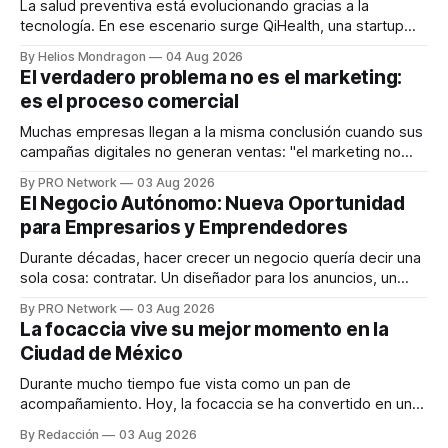
La salud preventiva está evolucionando gracias a la
tecnología. En ese escenario surge QiHealth, una startup
que desarrolla un ecosistema digital capaz de integrar
By Helios Mondragon
04 Aug 2026
dispositivos inteligentes, inteligencia artificial y monitoreo
El verdadero problema no es el marketing:
en tiempo real para ayudar a las personas a tomar mejores
es el proceso comercial
decisiones sobre su salud metabólica. Su propuesta busca
responder
Muchas empresas llegan a la misma conclusión cuando sus
campañas digitales no generan ventas: "el marketing no
funciona". Sin embargo, para Marcelo Gutiérrez, CEO de
By PRO Network
03 Aug 2026
INTERIUS, el problema suele estar en otro lugar. Durante
El Negocio Autónomo: Nueva Oportunidad
una entrevista para el podcast SER PRO, el especialista en
para Empresarios y Emprendedores
marketing digital explicó que
Durante décadas, hacer crecer un negocio quería decir una
sola cosa: contratar. Un diseñador para los anuncios, un
especialista en marketing para las campañas, un copywriter
By PRO Network
03 Aug 2026
para los textos, alguien que supiera de publicidad digital
La focaccia vive su mejor momento en la
para encontrar prospectos, un vendedor para atender
Ciudad de México
llamadas y mensajes, y —con suerte— una persona
Durante mucho tiempo fue vista como un pan de
acompañamiento. Hoy, la focaccia se ha convertido en uno
de los platillos favoritos de quienes buscan cocina
By Redacción
03 Aug 2026
artesanal, ingredientes de calidad y experiencias que