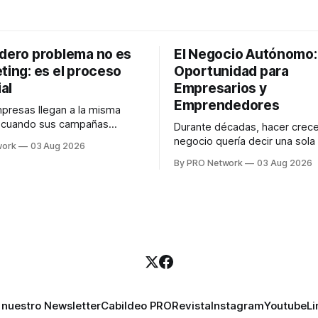
adero problema no es
El Negocio Autónomo
ting: es el proceso
Oportunidad para
al
Empresarios y
Emprendedores
resas llegan a la misma
n cuando sus campañas
Durante décadas, hacer crece
o generan ventas: "el
negocio quería decir una sola
work
03 Aug 2026
no funciona". Sin embargo,
contratar. Un diseñador para l
By PRO Network
03 Aug 2026
lo Gutiérrez, CEO de
anuncios, un especialista en 
el problema suele estar en
para las campañas, un copywr
los textos, alguien que supier
R PRO, el especialista en
publicidad digital para encontr
igital explicó que
prospectos, un vendedor par
llamadas y mensajes, y —co
una persona
 nuestro Newsletter
Cabildeo PRO
Revista
Instagram
Youtube
Li