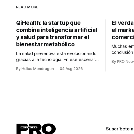
READ MORE
QiHealth: la startup que
El verd
combina inteligencia artificial
el marke
y salud para transformar el
comerci
bienestar metabólico
Muchas emp
conclusió
La salud preventiva está evolucionando
digitales n
gracias a la tecnología. En ese escenario
By PRO Net
marketing 
surge QiHealth, una startup que
By Helios Mondragon
04 Aug 2026
para Marce
desarrolla un ecosistema digital capaz
INTERIUS, 
de integrar dispositivos inteligentes,
otro lugar. Durante una entrevista para el
inteligencia artificial y monitoreo en
podcast SE
tiempo real para ayudar a las personas a
marketing d
tomar mejores decisiones sobre su
salud metabólica. Su propuesta busca
responder
Suscríbete a