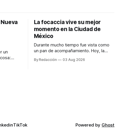
: Nueva
La focaccia vive su mejor
momento en la Ciudad de
México
Durante mucho tiempo fue vista como
un pan de acompañamiento. Hoy, la
r un
focaccia se ha convertido en uno de los
 cosa:
By Redacción
03 Aug 2026
platillos favoritos de quienes buscan
os
cocina artesanal, ingredientes de calidad
marketing
y experiencias que invitan a compartir
iter para
alrededor de la mesa. Durante mucho
a de
tiempo, hablar de cocina italiana era
ar
siempre de
a atender
n suerte—
nkedin
TikTok
Powered by
Ghost