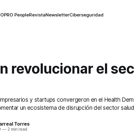
RO
PRO People
Revista
Newsletter
Ciberseguridad
 revolucionar el sec
 empresarios y startups convergeron en el Health D
fomentar un ecosistema de disrupción del sector salud
larreal Torres
9
—
2 min read