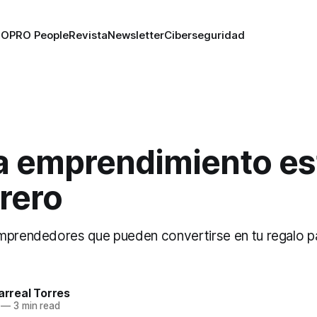
RO
PRO People
Revista
Newsletter
Ciberseguridad
a emprendimiento es
rero
mprendedores que pueden convertirse en tu regalo p
larreal Torres
—
3 min read