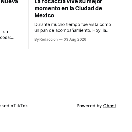
: Nueva
La focaccia vive su mejor
momento en la Ciudad de
México
Durante mucho tiempo fue vista como
un pan de acompañamiento. Hoy, la
r un
focaccia se ha convertido en uno de los
 cosa:
By Redacción
03 Aug 2026
platillos favoritos de quienes buscan
os
cocina artesanal, ingredientes de calidad
marketing
y experiencias que invitan a compartir
iter para
alrededor de la mesa. Durante mucho
a de
tiempo, hablar de cocina italiana era
ar
siempre de
a atender
n suerte—
nkedin
TikTok
Powered by
Ghost