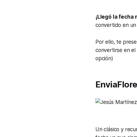
¡Llegó la fecha
convertido en un 
Por ello, te pre
convertirse en e
opción)
EnviaFlor
Un clásico y recu