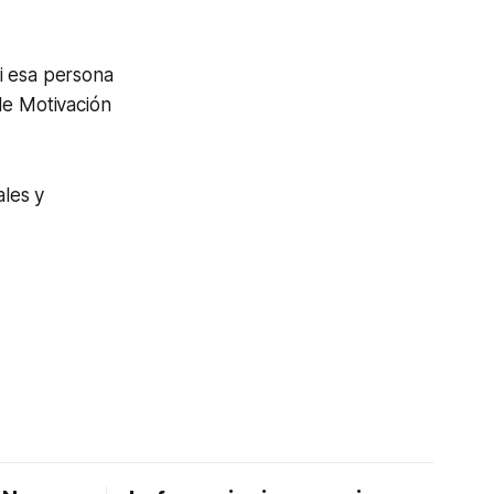
i esa persona
de Motivación
les y