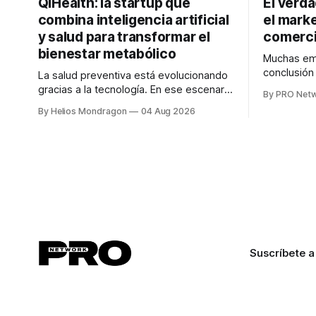
QiHealth: la startup que
El verd
combina inteligencia artificial
el marke
y salud para transformar el
comerci
bienestar metabólico
Muchas emp
conclusió
La salud preventiva está evolucionando
digitales n
gracias a la tecnología. En ese escenario
By PRO Net
marketing 
surge QiHealth, una startup que
By Helios Mondragon
04 Aug 2026
para Marce
desarrolla un ecosistema digital capaz
INTERIUS, 
de integrar dispositivos inteligentes,
otro lugar. Durante una entrevista para el
inteligencia artificial y monitoreo en
podcast SE
tiempo real para ayudar a las personas a
marketing d
tomar mejores decisiones sobre su
salud metabólica. Su propuesta busca
responder
Suscríbete a