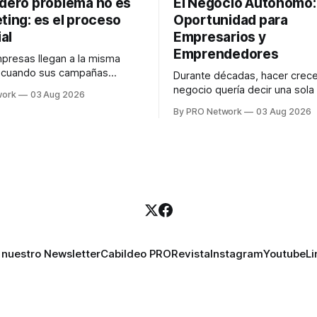
adero problema no es
El Negocio Autónomo
ting: es el proceso
Oportunidad para
al
Empresarios y
Emprendedores
resas llegan a la misma
n cuando sus campañas
Durante décadas, hacer crece
o generan ventas: "el
negocio quería decir una sola
work
03 Aug 2026
no funciona". Sin embargo,
contratar. Un diseñador para l
By PRO Network
03 Aug 2026
lo Gutiérrez, CEO de
anuncios, un especialista en 
el problema suele estar en
para las campañas, un copywr
los textos, alguien que supier
R PRO, el especialista en
publicidad digital para encontr
igital explicó que
prospectos, un vendedor par
llamadas y mensajes, y —co
una persona
 nuestro Newsletter
Cabildeo PRO
Revista
Instagram
Youtube
Li