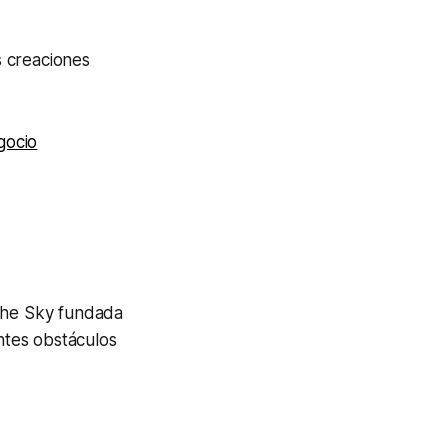
s creaciones
gocio
 The Sky fundada
ntes obstáculos