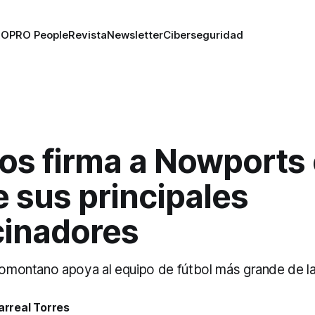
RO
PRO People
Revista
Newsletter
Ciberseguridad
os firma a Nowports
 sus principales
cinadores
giomontano apoya al equipo de fútbol más grande de la
larreal Torres