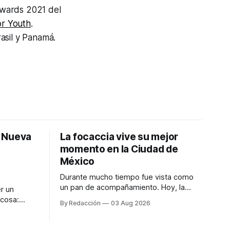
Awards 2021 del
r Youth
.
asil y Panamá.
: Nueva
La focaccia vive su mejor
momento en la Ciudad de
México
Durante mucho tiempo fue vista como
un pan de acompañamiento. Hoy, la
r un
focaccia se ha convertido en uno de los
 cosa:
By Redacción
03 Aug 2026
platillos favoritos de quienes buscan
os
cocina artesanal, ingredientes de calidad
marketing
y experiencias que invitan a compartir