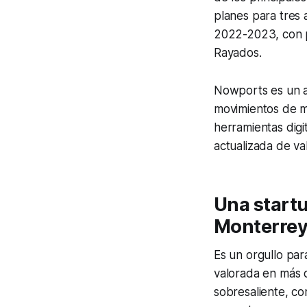
planes para tres
2022-2023, con p
Rayados.
Nowports es un ag
movimientos de m
herramientas digi
actualizada de va
Una start
Monterre
Es un orgullo pa
valorada en más d
sobresaliente, c