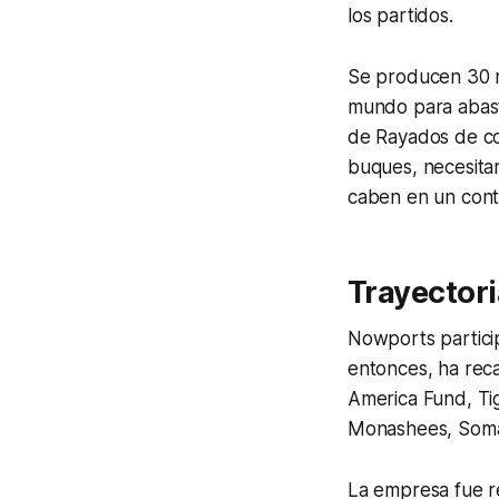
los partidos.
Se producen 30 m
mundo para abaste
de Rayados de co
buques, necesita
caben en un cont
Trayector
Nowports partici
entonces, ha rec
America Fund, Ti
Monashees, Soma 
La empresa fue r