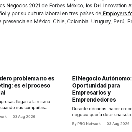
los Negocios 2021
de Forbes México, los D+I Innovation 
ñol y por su cultura laboral en tres países de
Employers fo
 presencia en México, Chile, Colombia, Uruguay, Perú, Br
adero problema no es
El Negocio Autónomo
ting: es el proceso
Oportunidad para
al
Empresarios y
Emprendedores
resas llegan a la misma
n cuando sus campañas
Durante décadas, hacer crece
o generan ventas: "el
negocio quería decir una sola
work
03 Aug 2026
no funciona". Sin embargo,
contratar. Un diseñador para l
By PRO Network
03 Aug 2026
lo Gutiérrez, CEO de
anuncios, un especialista en 
el problema suele estar en