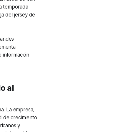
la temporada
a del jersey de
grandes
lementa
o información
o al
ha. La empresa,
ad de crecimiento
ricanos y