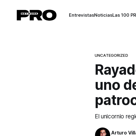
Entrevistas
Noticias
Las 100 P
UNCATEGORIZED
Rayad
uno de
patro
El unicornio re
Arturo Vil