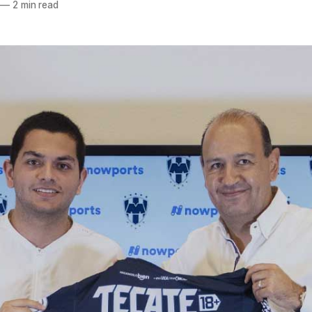
—
2 min read