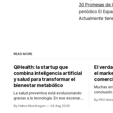
30 Promesas de 
periódico El Espa
Actualmente tiene
READ MORE
QiHealth: la startup que
El verd
combina inteligencia artificial
el marke
y salud para transformar el
comerci
bienestar metabólico
Muchas emp
conclusió
La salud preventiva está evolucionando
digitales n
gracias a la tecnología. En ese escenario
By PRO Net
marketing 
surge QiHealth, una startup que
By Helios Mondragon
04 Aug 2026
para Marce
desarrolla un ecosistema digital capaz
INTERIUS, 