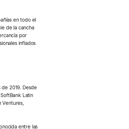
añías en todo el
cie de la cancha
ercancía por
ionales inflados
s de 2019. Desde
SoftBank Latin
n Ventures,
nocida entre las