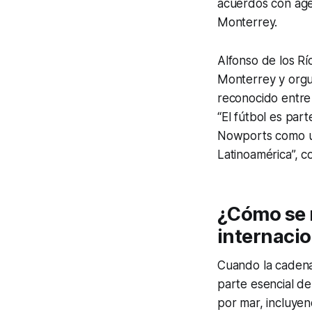
acuerdos con agen
Monterrey.
Alfonso de los Rí
Monterrey y orgul
reconocido entre
“El fútbol es par
Nowports como un
Latinoamérica”, c
¿
Cómo se r
internacio
Cuando la cadena 
parte esencial de
por mar, incluyen