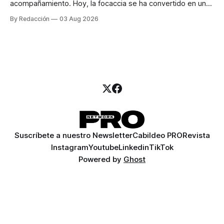
acompañamiento. Hoy, la focaccia se ha convertido en uno
de los platillos favoritos de quienes buscan cocina
By Redacción
03 Aug 2026
artesanal, ingredientes de calidad y experiencias que
invitan a compartir alrededor de la mesa. Durante mucho
tiempo, hablar de cocina italiana era siempre de
Suscríbete a nuestro Newsletter
Cabildeo PRO
Revista
Instagram
Youtube
Linkedin
TikTok
Powered by
Ghost