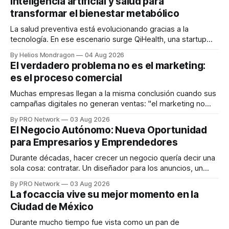
inteligencia artificial y salud para
transformar el bienestar metabólico
La salud preventiva está evolucionando gracias a la
tecnología. En ese escenario surge QiHealth, una startup
que desarrolla un ecosistema digital capaz de integrar
By Helios Mondragon
04 Aug 2026
dispositivos inteligentes, inteligencia artificial y monitoreo
El verdadero problema no es el marketing:
en tiempo real para ayudar a las personas a tomar mejores
es el proceso comercial
decisiones sobre su salud metabólica. Su propuesta busca
responder
Muchas empresas llegan a la misma conclusión cuando sus
campañas digitales no generan ventas: "el marketing no
funciona". Sin embargo, para Marcelo Gutiérrez, CEO de
By PRO Network
03 Aug 2026
INTERIUS, el problema suele estar en otro lugar. Durante
El Negocio Autónomo: Nueva Oportunidad
una entrevista para el podcast SER PRO, el especialista en
para Empresarios y Emprendedores
marketing digital explicó que
Durante décadas, hacer crecer un negocio quería decir una
sola cosa: contratar. Un diseñador para los anuncios, un
especialista en marketing para las campañas, un copywriter
By PRO Network
03 Aug 2026
para los textos, alguien que supiera de publicidad digital
La focaccia vive su mejor momento en la
para encontrar prospectos, un vendedor para atender
Ciudad de México
llamadas y mensajes, y —con suerte— una persona
Durante mucho tiempo fue vista como un pan de