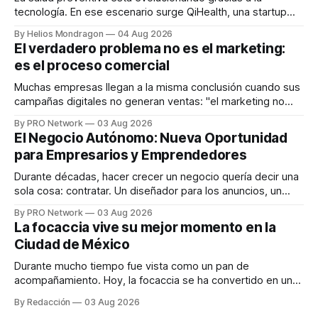
tecnología. En ese escenario surge QiHealth, una startup
que desarrolla un ecosistema digital capaz de integrar
By Helios Mondragon
04 Aug 2026
dispositivos inteligentes, inteligencia artificial y monitoreo
El verdadero problema no es el marketing:
en tiempo real para ayudar a las personas a tomar mejores
es el proceso comercial
decisiones sobre su salud metabólica. Su propuesta busca
responder
Muchas empresas llegan a la misma conclusión cuando sus
campañas digitales no generan ventas: "el marketing no
funciona". Sin embargo, para Marcelo Gutiérrez, CEO de
By PRO Network
03 Aug 2026
INTERIUS, el problema suele estar en otro lugar. Durante
El Negocio Autónomo: Nueva Oportunidad
una entrevista para el podcast SER PRO, el especialista en
para Empresarios y Emprendedores
marketing digital explicó que
Durante décadas, hacer crecer un negocio quería decir una
sola cosa: contratar. Un diseñador para los anuncios, un
especialista en marketing para las campañas, un copywriter
By PRO Network
03 Aug 2026
para los textos, alguien que supiera de publicidad digital
La focaccia vive su mejor momento en la
para encontrar prospectos, un vendedor para atender
Ciudad de México
llamadas y mensajes, y —con suerte— una persona
Durante mucho tiempo fue vista como un pan de
acompañamiento. Hoy, la focaccia se ha convertido en uno
de los platillos favoritos de quienes buscan cocina
By Redacción
03 Aug 2026
artesanal, ingredientes de calidad y experiencias que