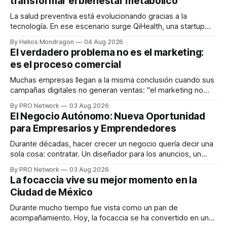
transformar el bienestar metabólico
La salud preventiva está evolucionando gracias a la
tecnología. En ese escenario surge QiHealth, una startup
que desarrolla un ecosistema digital capaz de integrar
By Helios Mondragon
04 Aug 2026
dispositivos inteligentes, inteligencia artificial y monitoreo
El verdadero problema no es el marketing:
en tiempo real para ayudar a las personas a tomar mejores
es el proceso comercial
decisiones sobre su salud metabólica. Su propuesta busca
responder
Muchas empresas llegan a la misma conclusión cuando sus
campañas digitales no generan ventas: "el marketing no
funciona". Sin embargo, para Marcelo Gutiérrez, CEO de
By PRO Network
03 Aug 2026
INTERIUS, el problema suele estar en otro lugar. Durante
El Negocio Autónomo: Nueva Oportunidad
una entrevista para el podcast SER PRO, el especialista en
para Empresarios y Emprendedores
marketing digital explicó que
Durante décadas, hacer crecer un negocio quería decir una
sola cosa: contratar. Un diseñador para los anuncios, un
especialista en marketing para las campañas, un copywriter
By PRO Network
03 Aug 2026
para los textos, alguien que supiera de publicidad digital
La focaccia vive su mejor momento en la
para encontrar prospectos, un vendedor para atender
Ciudad de México
llamadas y mensajes, y —con suerte— una persona
Durante mucho tiempo fue vista como un pan de
acompañamiento. Hoy, la focaccia se ha convertido en uno