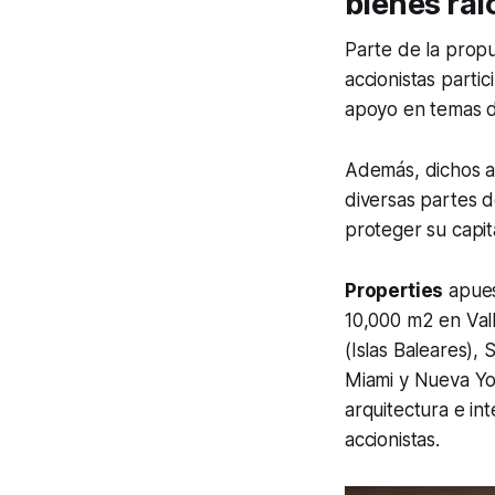
bienes rai
Parte de la prop
accionistas parti
apoyo en temas d
Además, dichos a
diversas partes 
proteger su capital
Properties
apues
10,000 m2 en
Val
(Islas Baleares),
S
Miami
y
Nueva Yo
arquitectura e in
accionistas.