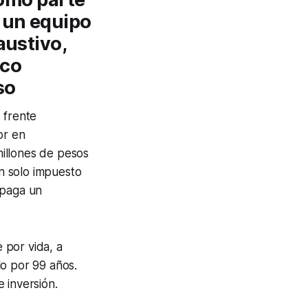
 un equipo
ustivo,
ico
so
, frente
or en
millones de pesos
n solo impuesto
 paga un
 por vida, a
o por 99 años.
inversión.