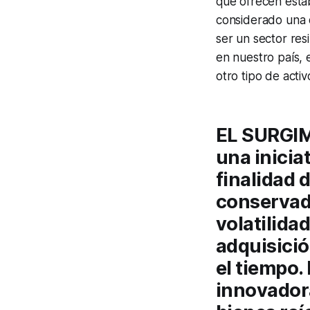
que ofrecen estabi
considerado una d
ser un sector resi
en nuestro país,
otro tipo de activ
EL SURGI
una inicia
finalidad 
conservado
volatilida
adquisicio
el tiempo.
innovador