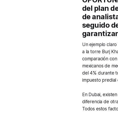
del plan d
de analist
seguido de
garantizan
Un ejemplo claro 
a la torre
Burj Kha
comparación con 
mexicanos de med
del 4% durante to
impuesto predial 
En Dubai, existe
diferencia de otr
Todos estos facto