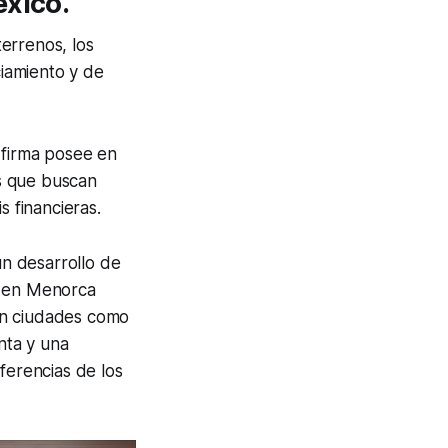
́xico.
terrenos, los
ciamiento y de
a firma posee en
s que buscan
is financieras.
n desarrollo de
, en
Menorca
en ciudades como
nta y una
ferencias de los