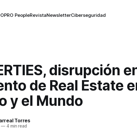
RO
PRO People
Revista
Newsletter
Ciberseguridad
TIES, disrupción en
nto de Real Estate e
o y el Mundo
larreal Torres
—
4 min read