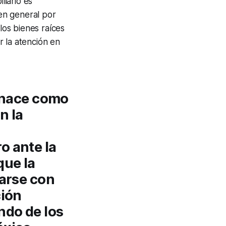
liario es
en general por
los bienes raíces
 la atención en
nace como
n la
o ante la
que la
iarse con
ión
ndo de los