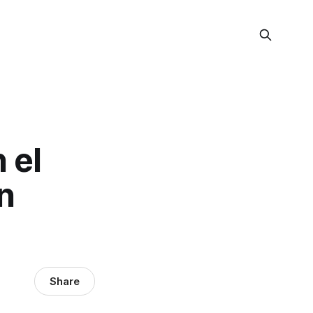
 el
n
Share