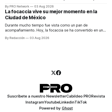
especialista en marketing para las campañas, un copywriter
By PRO Network
03 Aug 2026
para los textos, alguien que supiera de publicidad digital
La focaccia vive su mejor momento en la
para encontrar prospectos, un vendedor para atender
Ciudad de México
llamadas y mensajes, y —con suerte— una persona
Durante mucho tiempo fue vista como un pan de
acompañamiento. Hoy, la focaccia se ha convertido en uno
de los platillos favoritos de quienes buscan cocina
By Redacción
03 Aug 2026
artesanal, ingredientes de calidad y experiencias que
invitan a compartir alrededor de la mesa. Durante mucho
tiempo, hablar de cocina italiana era siempre de
Suscríbete a nuestro Newsletter
Cabildeo PRO
Revista
Instagram
Youtube
Linkedin
TikTok
Powered by
Ghost