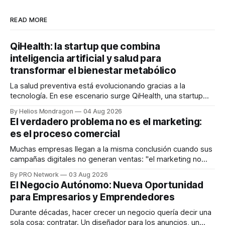
READ MORE
QiHealth: la startup que combina
inteligencia artificial y salud para
transformar el bienestar metabólico
La salud preventiva está evolucionando gracias a la
tecnología. En ese escenario surge QiHealth, una startup
que desarrolla un ecosistema digital capaz de integrar
By Helios Mondragon
04 Aug 2026
dispositivos inteligentes, inteligencia artificial y monitoreo
El verdadero problema no es el marketing:
en tiempo real para ayudar a las personas a tomar mejores
es el proceso comercial
decisiones sobre su salud metabólica. Su propuesta busca
responder
Muchas empresas llegan a la misma conclusión cuando sus
campañas digitales no generan ventas: "el marketing no
funciona". Sin embargo, para Marcelo Gutiérrez, CEO de
By PRO Network
03 Aug 2026
INTERIUS, el problema suele estar en otro lugar. Durante
El Negocio Autónomo: Nueva Oportunidad
una entrevista para el podcast SER PRO, el especialista en
para Empresarios y Emprendedores
marketing digital explicó que
Durante décadas, hacer crecer un negocio quería decir una
sola cosa: contratar. Un diseñador para los anuncios, un