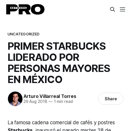
UNCATEGORIZED
PRIMER STARBUCKS
LIDERADO POR
PERSONAS MAYORES
EN MÉXICO
Arturo Villarreal Torres
Share
29 Aug 2018
—
1 min read
La famosa cadena comercial de cafés y postres
Starbucks
, inauguró el pasado martes 28 de