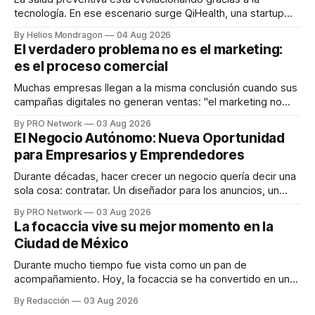
tecnología. En ese escenario surge QiHealth, una startup
que desarrolla un ecosistema digital capaz de integrar
By Helios Mondragon
04 Aug 2026
dispositivos inteligentes, inteligencia artificial y monitoreo
El verdadero problema no es el marketing:
en tiempo real para ayudar a las personas a tomar mejores
es el proceso comercial
decisiones sobre su salud metabólica. Su propuesta busca
responder
Muchas empresas llegan a la misma conclusión cuando sus
campañas digitales no generan ventas: "el marketing no
funciona". Sin embargo, para Marcelo Gutiérrez, CEO de
By PRO Network
03 Aug 2026
INTERIUS, el problema suele estar en otro lugar. Durante
El Negocio Autónomo: Nueva Oportunidad
una entrevista para el podcast SER PRO, el especialista en
para Empresarios y Emprendedores
marketing digital explicó que
Durante décadas, hacer crecer un negocio quería decir una
sola cosa: contratar. Un diseñador para los anuncios, un
especialista en marketing para las campañas, un copywriter
By PRO Network
03 Aug 2026
para los textos, alguien que supiera de publicidad digital
La focaccia vive su mejor momento en la
para encontrar prospectos, un vendedor para atender
Ciudad de México
llamadas y mensajes, y —con suerte— una persona
Durante mucho tiempo fue vista como un pan de
acompañamiento. Hoy, la focaccia se ha convertido en uno
de los platillos favoritos de quienes buscan cocina
By Redacción
03 Aug 2026
artesanal, ingredientes de calidad y experiencias que