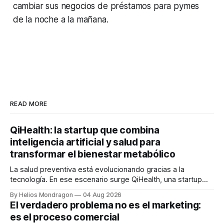
cambiar sus negocios de préstamos para pymes
de la noche a la mañana.
READ MORE
QiHealth: la startup que combina
inteligencia artificial y salud para
transformar el bienestar metabólico
La salud preventiva está evolucionando gracias a la
tecnología. En ese escenario surge QiHealth, una startup
que desarrolla un ecosistema digital capaz de integrar
By Helios Mondragon
04 Aug 2026
dispositivos inteligentes, inteligencia artificial y monitoreo
El verdadero problema no es el marketing:
en tiempo real para ayudar a las personas a tomar mejores
es el proceso comercial
decisiones sobre su salud metabólica. Su propuesta busca