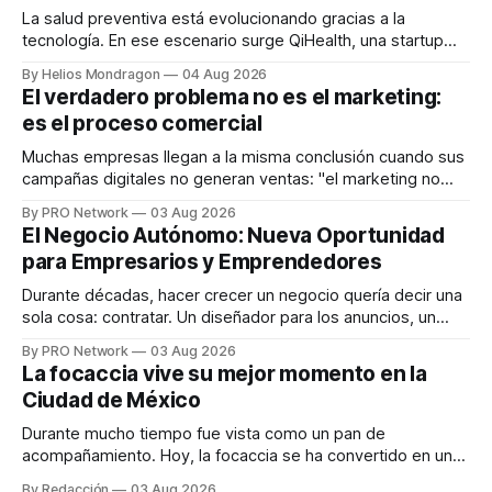
La salud preventiva está evolucionando gracias a la
tecnología. En ese escenario surge QiHealth, una startup
que desarrolla un ecosistema digital capaz de integrar
By Helios Mondragon
04 Aug 2026
dispositivos inteligentes, inteligencia artificial y monitoreo
El verdadero problema no es el marketing:
en tiempo real para ayudar a las personas a tomar mejores
es el proceso comercial
decisiones sobre su salud metabólica. Su propuesta busca
responder
Muchas empresas llegan a la misma conclusión cuando sus
campañas digitales no generan ventas: "el marketing no
funciona". Sin embargo, para Marcelo Gutiérrez, CEO de
By PRO Network
03 Aug 2026
INTERIUS, el problema suele estar en otro lugar. Durante
El Negocio Autónomo: Nueva Oportunidad
una entrevista para el podcast SER PRO, el especialista en
para Empresarios y Emprendedores
marketing digital explicó que
Durante décadas, hacer crecer un negocio quería decir una
sola cosa: contratar. Un diseñador para los anuncios, un
especialista en marketing para las campañas, un copywriter
By PRO Network
03 Aug 2026
para los textos, alguien que supiera de publicidad digital
La focaccia vive su mejor momento en la
para encontrar prospectos, un vendedor para atender
Ciudad de México
llamadas y mensajes, y —con suerte— una persona
Durante mucho tiempo fue vista como un pan de
acompañamiento. Hoy, la focaccia se ha convertido en uno
de los platillos favoritos de quienes buscan cocina
By Redacción
03 Aug 2026