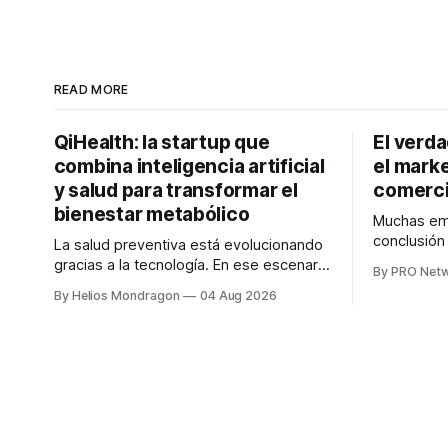
READ MORE
QiHealth: la startup que
El verd
combina inteligencia artificial
el marke
y salud para transformar el
comerci
bienestar metabólico
Muchas emp
conclusió
La salud preventiva está evolucionando
digitales n
gracias a la tecnología. En ese escenario
By PRO Net
marketing 
surge QiHealth, una startup que
By Helios Mondragon
04 Aug 2026
para Marce
desarrolla un ecosistema digital capaz
INTERIUS, 
de integrar dispositivos inteligentes,
otro lugar. Durante una entrevista para el
inteligencia artificial y monitoreo en
podcast SE
tiempo real para ayudar a las personas a
marketing d
tomar mejores decisiones sobre su
salud metabólica. Su propuesta busca
responder