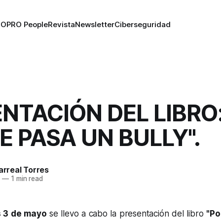
RO
PRO People
Revista
Newsletter
Ciberseguridad
NTACIÓN DEL LIBRO:
E PASA UN BULLY".
larreal Torres
8
—
1 min read
 3 de mayo
se llevo a cabo la presentación del libro
"Po