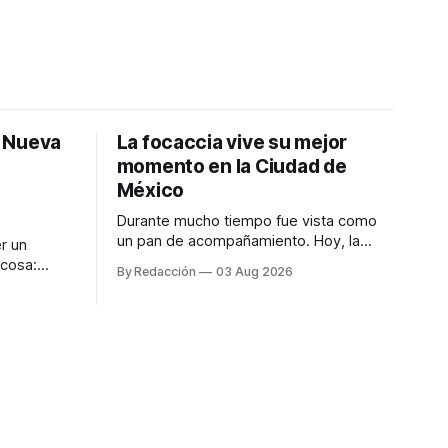
: Nueva
La focaccia vive su mejor
momento en la Ciudad de
México
Durante mucho tiempo fue vista como
un pan de acompañamiento. Hoy, la
r un
focaccia se ha convertido en uno de los
 cosa:
By Redacción
03 Aug 2026
platillos favoritos de quienes buscan
os
cocina artesanal, ingredientes de calidad
marketing
y experiencias que invitan a compartir
iter para
alrededor de la mesa. Durante mucho
a de
tiempo, hablar de cocina italiana era
ar
siempre de
a atender
n suerte—