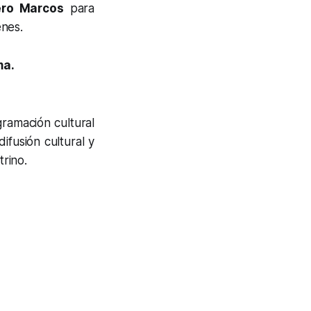
ro Marcos
para
enes.
ma.
ramación cultural
ifusión cultural y
trino.