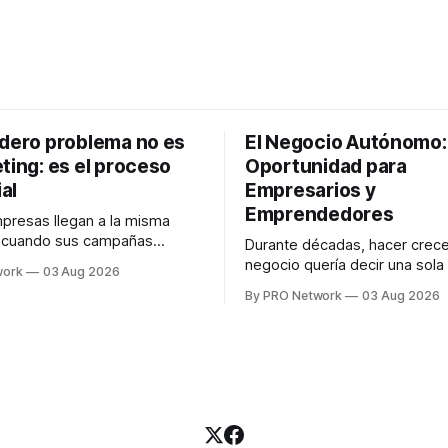
adero problema no es
El Negocio Autónomo
ting: es el proceso
Oportunidad para
al
Empresarios y
Emprendedores
resas llegan a la misma
n cuando sus campañas
Durante décadas, hacer crece
o generan ventas: "el
negocio quería decir una sola
work
03 Aug 2026
no funciona". Sin embargo,
contratar. Un diseñador para l
By PRO Network
03 Aug 2026
lo Gutiérrez, CEO de
anuncios, un especialista en 
el problema suele estar en
para las campañas, un copywr
los textos, alguien que supier
R PRO, el especialista en
publicidad digital para encontr
igital explicó que
prospectos, un vendedor par
llamadas y mensajes, y —co
una persona