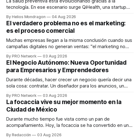
La salud preventiva está evolucionando gracias a la
tecnología. En ese escenario surge QiHealth, una startup
que desarrolla un ecosistema digital capaz de integrar
By Helios Mondragon
04 Aug 2026
dispositivos inteligentes, inteligencia artificial y monitoreo
El verdadero problema no es el marketing:
en tiempo real para ayudar a las personas a tomar mejores
es el proceso comercial
decisiones sobre su salud metabólica. Su propuesta busca
responder
Muchas empresas llegan a la misma conclusión cuando sus
campañas digitales no generan ventas: "el marketing no
funciona". Sin embargo, para Marcelo Gutiérrez, CEO de
By PRO Network
03 Aug 2026
INTERIUS, el problema suele estar en otro lugar. Durante
El Negocio Autónomo: Nueva Oportunidad
una entrevista para el podcast SER PRO, el especialista en
para Empresarios y Emprendedores
marketing digital explicó que
Durante décadas, hacer crecer un negocio quería decir una
sola cosa: contratar. Un diseñador para los anuncios, un
especialista en marketing para las campañas, un copywriter
By PRO Network
03 Aug 2026
para los textos, alguien que supiera de publicidad digital
La focaccia vive su mejor momento en la
para encontrar prospectos, un vendedor para atender
Ciudad de México
llamadas y mensajes, y —con suerte— una persona
Durante mucho tiempo fue vista como un pan de
acompañamiento. Hoy, la focaccia se ha convertido en uno
de los platillos favoritos de quienes buscan cocina
By Redacción
03 Aug 2026
artesanal, ingredientes de calidad y experiencias que