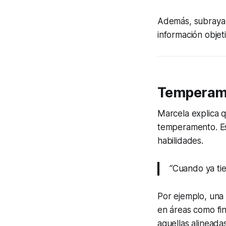
Además, subraya 
información objet
Temperame
Marcela explica 
temperamento. Est
habilidades.
“Cuando ya tie
Por ejemplo, una 
en áreas como fi
aquellas alineada