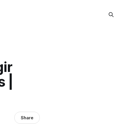
ir
 |
Share