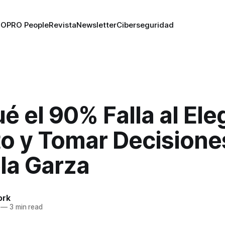
RO
PRO People
Revista
Newsletter
Ciberseguridad
é el 90% Falla al Eleg
o y Tomar Decisiones
la Garza
ork
—
3 min read