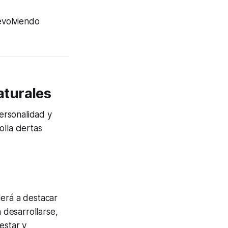
evolviendo
aturales
ersonalidad y
lla ciertas
derá a destacar
desarrollarse,
estar y