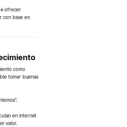
de ofrecer
r con base en
recimiento
imiento como
ible tomar buenas
mismos”.
culan en internet
n valor.