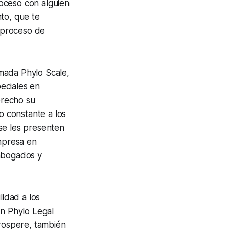
oceso con alguien
to, que te
l proceso de
mada Phylo Scale,
eciales en
erecho su
 constante a los
se les presenten
empresa en
abogados y
lidad a los
En Phylo Legal
rospere, también