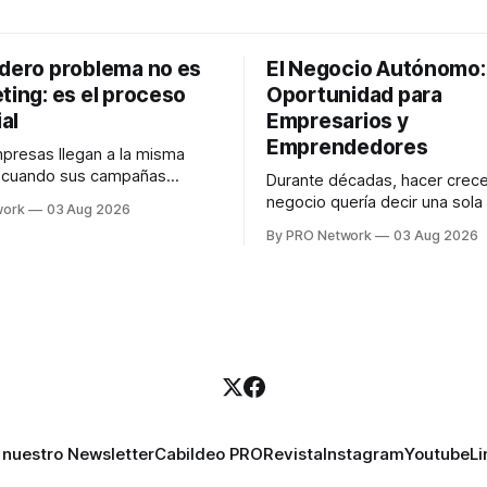
adero problema no es
El Negocio Autónomo
ting: es el proceso
Oportunidad para
al
Empresarios y
Emprendedores
resas llegan a la misma
n cuando sus campañas
Durante décadas, hacer crece
o generan ventas: "el
negocio quería decir una sola
work
03 Aug 2026
no funciona". Sin embargo,
contratar. Un diseñador para l
By PRO Network
03 Aug 2026
lo Gutiérrez, CEO de
anuncios, un especialista en 
el problema suele estar en
para las campañas, un copywr
los textos, alguien que supier
R PRO, el especialista en
publicidad digital para encontr
igital explicó que
prospectos, un vendedor par
llamadas y mensajes, y —co
una persona
 nuestro Newsletter
Cabildeo PRO
Revista
Instagram
Youtube
Li