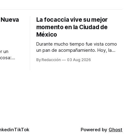
: Nueva
La focaccia vive su mejor
momento en la Ciudad de
México
Durante mucho tiempo fue vista como
un pan de acompañamiento. Hoy, la
r un
focaccia se ha convertido en uno de los
 cosa:
By Redacción
03 Aug 2026
platillos favoritos de quienes buscan
os
cocina artesanal, ingredientes de calidad
marketing
y experiencias que invitan a compartir
iter para
alrededor de la mesa. Durante mucho
a de
tiempo, hablar de cocina italiana era
ar
siempre de
a atender
n suerte—
nkedin
TikTok
Powered by
Ghost