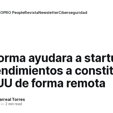
RO
PRO People
Revista
Newsletter
Ciberseguridad
orma ayudara a start
ndimientos a constit
UU de forma remota
larreal Torres
—
2 min read