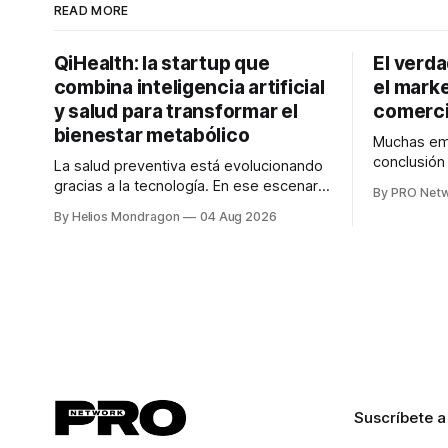
READ MORE
QiHealth: la startup que
El verd
combina inteligencia artificial
el marke
y salud para transformar el
comerci
bienestar metabólico
Muchas emp
conclusió
La salud preventiva está evolucionando
digitales n
gracias a la tecnología. En ese escenario
By PRO Net
marketing 
surge QiHealth, una startup que
By Helios Mondragon
04 Aug 2026
para Marce
desarrolla un ecosistema digital capaz
INTERIUS, 
de integrar dispositivos inteligentes,
otro lugar. Durante una entrevista para el
inteligencia artificial y monitoreo en
podcast SE
tiempo real para ayudar a las personas a
marketing d
tomar mejores decisiones sobre su
salud metabólica. Su propuesta busca
responder
Suscríbete a