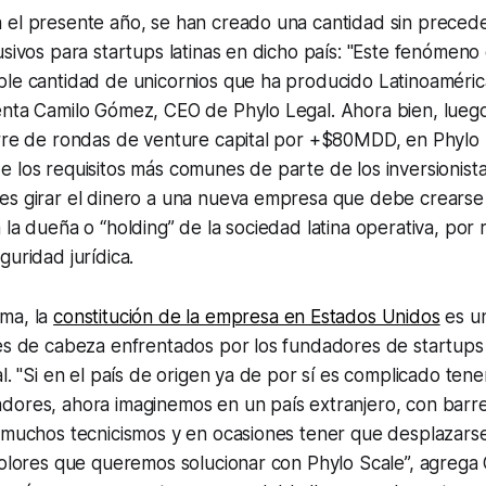
 el presente año, se han creado una cantidad sin preced
usivos para startups latinas en dicho país: "Este fenómeno 
le cantidad de unicornios que ha producido Latinoamérica
enta Camilo Gómez, CEO de Phylo Legal. Ahora bien, lueg
erre de rondas de venture capital por +$80MDD, en Phylo 
 los requisitos más comunes de parte de los inversionist
es girar el dinero a una nueva empresa que debe crearse
 la dueña o “holding” de la sociedad latina operativa, por
guridad jurídica.
ma, la
constitución de la empresa en Estados Unidos
es un
es de cabeza enfrentados por los fundadores de startups l
l. "Si en el país de origen ya de por sí es complicado tene
dores, ahora imaginemos en un país extranjero, con barre
 muchos tecnicismos y en ocasiones tener que desplazarse
 dolores que queremos solucionar con Phylo Scale”, agreg