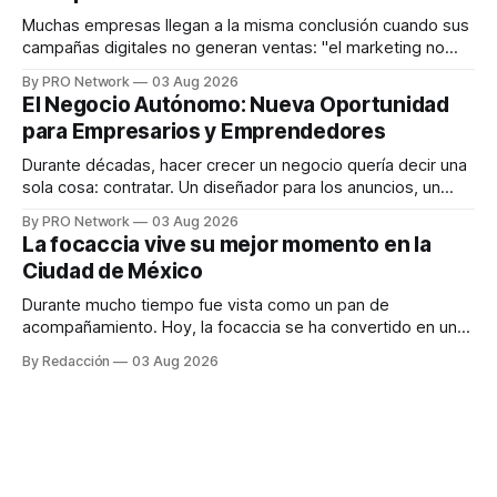
responder
Muchas empresas llegan a la misma conclusión cuando sus
campañas digitales no generan ventas: "el marketing no
funciona". Sin embargo, para Marcelo Gutiérrez, CEO de
By PRO Network
03 Aug 2026
INTERIUS, el problema suele estar en otro lugar. Durante
El Negocio Autónomo: Nueva Oportunidad
una entrevista para el podcast SER PRO, el especialista en
para Empresarios y Emprendedores
marketing digital explicó que
Durante décadas, hacer crecer un negocio quería decir una
sola cosa: contratar. Un diseñador para los anuncios, un
especialista en marketing para las campañas, un copywriter
By PRO Network
03 Aug 2026
para los textos, alguien que supiera de publicidad digital
La focaccia vive su mejor momento en la
para encontrar prospectos, un vendedor para atender
Ciudad de México
llamadas y mensajes, y —con suerte— una persona
Durante mucho tiempo fue vista como un pan de
acompañamiento. Hoy, la focaccia se ha convertido en uno
de los platillos favoritos de quienes buscan cocina
By Redacción
03 Aug 2026
artesanal, ingredientes de calidad y experiencias que
invitan a compartir alrededor de la mesa. Durante mucho
tiempo, hablar de cocina italiana era siempre de