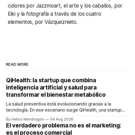
colores por Jazzmoart, el arte y los caballos, por
Eiki y la fotografía a través de los cuatro
elementos, por Vázqueznieto.
READ MORE
QiHealth: la startup que combina
inteligencia artificial y salud para
transformar el bienestar metabólico
La salud preventiva está evolucionando gracias a la
tecnología. En ese escenario surge QiHealth, una startup
que desarrolla un ecosistema digital capaz de integrar
By Helios Mondragon
04 Aug 2026
dispositivos inteligentes, inteligencia artificial y monitoreo
El verdadero problema no es el marketing:
en tiempo real para ayudar a las personas a tomar mejores
es el proceso comercial
decisiones sobre su salud metabólica. Su propuesta busca