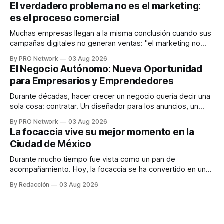
dispositivos inteligentes, inteligencia artificial y monitoreo
El verdadero problema no es el marketing:
en tiempo real para ayudar a las personas a tomar mejores
es el proceso comercial
decisiones sobre su salud metabólica. Su propuesta busca
responder
Muchas empresas llegan a la misma conclusión cuando sus
campañas digitales no generan ventas: "el marketing no
funciona". Sin embargo, para Marcelo Gutiérrez, CEO de
By PRO Network
03 Aug 2026
INTERIUS, el problema suele estar en otro lugar. Durante
El Negocio Autónomo: Nueva Oportunidad
una entrevista para el podcast SER PRO, el especialista en
para Empresarios y Emprendedores
marketing digital explicó que
Durante décadas, hacer crecer un negocio quería decir una
sola cosa: contratar. Un diseñador para los anuncios, un
especialista en marketing para las campañas, un copywriter
By PRO Network
03 Aug 2026
para los textos, alguien que supiera de publicidad digital
La focaccia vive su mejor momento en la
para encontrar prospectos, un vendedor para atender
Ciudad de México
llamadas y mensajes, y —con suerte— una persona
Durante mucho tiempo fue vista como un pan de
acompañamiento. Hoy, la focaccia se ha convertido en uno
de los platillos favoritos de quienes buscan cocina
By Redacción
03 Aug 2026
artesanal, ingredientes de calidad y experiencias que
invitan a compartir alrededor de la mesa. Durante mucho
tiempo, hablar de cocina italiana era siempre de