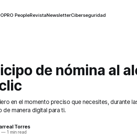
RO
PRO People
Revista
Newsletter
Ciberseguridad
icipo de nómina al a
clic
ciero en el momento preciso que necesites, durante la
 de manera digital para ti.
larreal Torres
9
—
1 min read