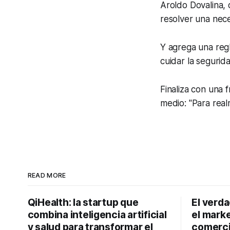
Aroldo Dovalina, 
resolver una nec
Y agrega una regl
cuidar la segurid
Finaliza con una 
medio: "Para real
READ MORE
QiHealth: la startup que
El verd
combina inteligencia artificial
el marke
y salud para transformar el
comerci