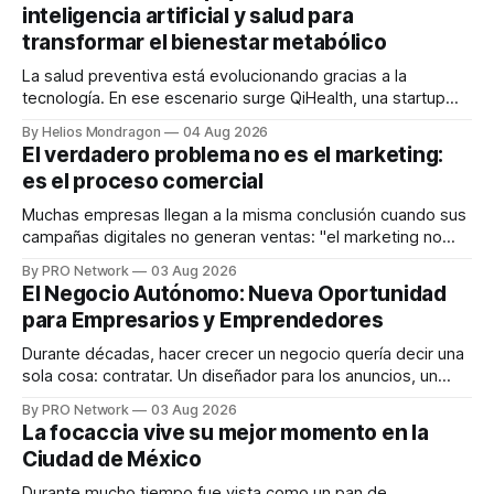
inteligencia artificial y salud para
transformar el bienestar metabólico
La salud preventiva está evolucionando gracias a la
tecnología. En ese escenario surge QiHealth, una startup
que desarrolla un ecosistema digital capaz de integrar
By Helios Mondragon
04 Aug 2026
dispositivos inteligentes, inteligencia artificial y monitoreo
El verdadero problema no es el marketing:
en tiempo real para ayudar a las personas a tomar mejores
es el proceso comercial
decisiones sobre su salud metabólica. Su propuesta busca
responder
Muchas empresas llegan a la misma conclusión cuando sus
campañas digitales no generan ventas: "el marketing no
funciona". Sin embargo, para Marcelo Gutiérrez, CEO de
By PRO Network
03 Aug 2026
INTERIUS, el problema suele estar en otro lugar. Durante
El Negocio Autónomo: Nueva Oportunidad
una entrevista para el podcast SER PRO, el especialista en
para Empresarios y Emprendedores
marketing digital explicó que
Durante décadas, hacer crecer un negocio quería decir una
sola cosa: contratar. Un diseñador para los anuncios, un
especialista en marketing para las campañas, un copywriter
By PRO Network
03 Aug 2026
para los textos, alguien que supiera de publicidad digital
La focaccia vive su mejor momento en la
para encontrar prospectos, un vendedor para atender
Ciudad de México
llamadas y mensajes, y —con suerte— una persona
Durante mucho tiempo fue vista como un pan de