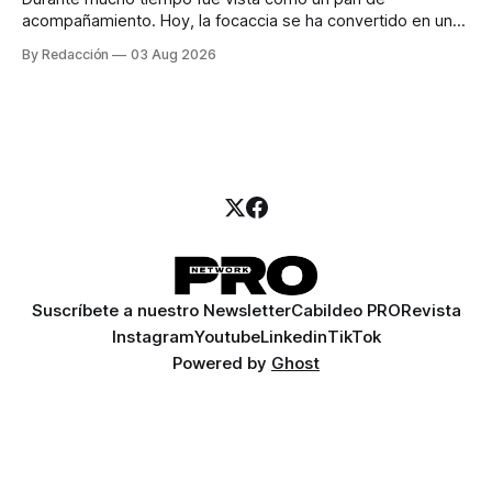
acompañamiento. Hoy, la focaccia se ha convertido en uno
de los platillos favoritos de quienes buscan cocina
By Redacción
03 Aug 2026
artesanal, ingredientes de calidad y experiencias que
invitan a compartir alrededor de la mesa. Durante mucho
tiempo, hablar de cocina italiana era siempre de
Suscríbete a nuestro Newsletter
Cabildeo PRO
Revista
Instagram
Youtube
Linkedin
TikTok
Powered by
Ghost