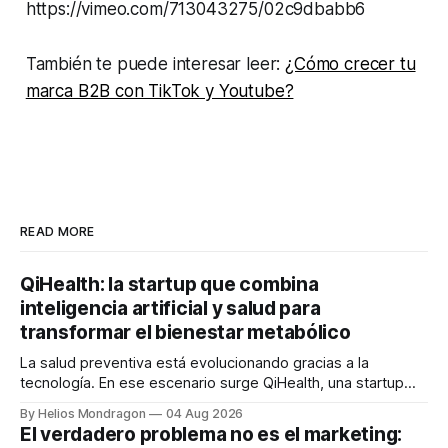
https://vimeo.com/713043275/02c9dbabb6
También te puede interesar leer:
¿Cómo crecer tu
marca B2B con TikTok y Youtube?
READ MORE
QiHealth: la startup que combina
inteligencia artificial y salud para
transformar el bienestar metabólico
La salud preventiva está evolucionando gracias a la
tecnología. En ese escenario surge QiHealth, una startup
que desarrolla un ecosistema digital capaz de integrar
By Helios Mondragon
04 Aug 2026
dispositivos inteligentes, inteligencia artificial y monitoreo
El verdadero problema no es el marketing:
en tiempo real para ayudar a las personas a tomar mejores