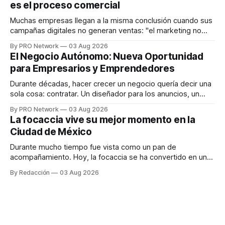
es el proceso comercial
decisiones sobre su salud metabólica. Su propuesta busca
responder
Muchas empresas llegan a la misma conclusión cuando sus
campañas digitales no generan ventas: "el marketing no
funciona". Sin embargo, para Marcelo Gutiérrez, CEO de
By PRO Network
03 Aug 2026
INTERIUS, el problema suele estar en otro lugar. Durante
El Negocio Autónomo: Nueva Oportunidad
una entrevista para el podcast SER PRO, el especialista en
para Empresarios y Emprendedores
marketing digital explicó que
Durante décadas, hacer crecer un negocio quería decir una
sola cosa: contratar. Un diseñador para los anuncios, un
especialista en marketing para las campañas, un copywriter
By PRO Network
03 Aug 2026
para los textos, alguien que supiera de publicidad digital
La focaccia vive su mejor momento en la
para encontrar prospectos, un vendedor para atender
Ciudad de México
llamadas y mensajes, y —con suerte— una persona
Durante mucho tiempo fue vista como un pan de
acompañamiento. Hoy, la focaccia se ha convertido en uno
de los platillos favoritos de quienes buscan cocina
By Redacción
03 Aug 2026
artesanal, ingredientes de calidad y experiencias que
invitan a compartir alrededor de la mesa. Durante mucho
tiempo, hablar de cocina italiana era siempre de