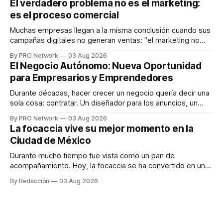
El verdadero problema no es el marketing:
en tiempo real para ayudar a las personas a tomar mejores
es el proceso comercial
decisiones sobre su salud metabólica. Su propuesta busca
responder
Muchas empresas llegan a la misma conclusión cuando sus
campañas digitales no generan ventas: "el marketing no
funciona". Sin embargo, para Marcelo Gutiérrez, CEO de
By PRO Network
03 Aug 2026
INTERIUS, el problema suele estar en otro lugar. Durante
El Negocio Autónomo: Nueva Oportunidad
una entrevista para el podcast SER PRO, el especialista en
para Empresarios y Emprendedores
marketing digital explicó que
Durante décadas, hacer crecer un negocio quería decir una
sola cosa: contratar. Un diseñador para los anuncios, un
especialista en marketing para las campañas, un copywriter
By PRO Network
03 Aug 2026
para los textos, alguien que supiera de publicidad digital
La focaccia vive su mejor momento en la
para encontrar prospectos, un vendedor para atender
Ciudad de México
llamadas y mensajes, y —con suerte— una persona
Durante mucho tiempo fue vista como un pan de
acompañamiento. Hoy, la focaccia se ha convertido en uno
de los platillos favoritos de quienes buscan cocina
By Redacción
03 Aug 2026
artesanal, ingredientes de calidad y experiencias que
invitan a compartir alrededor de la mesa. Durante mucho
tiempo, hablar de cocina italiana era siempre de