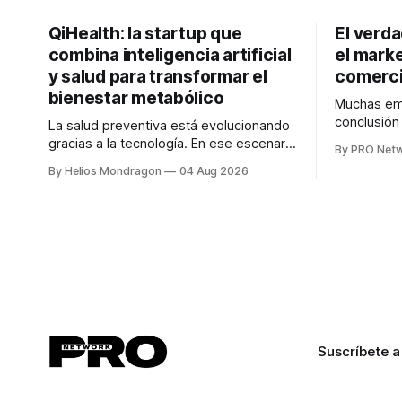
QiHealth: la startup que
El verd
combina inteligencia artificial
el marke
y salud para transformar el
comerci
bienestar metabólico
Muchas emp
conclusió
La salud preventiva está evolucionando
digitales n
gracias a la tecnología. En ese escenario
By PRO Net
marketing 
surge QiHealth, una startup que
By Helios Mondragon
04 Aug 2026
para Marce
desarrolla un ecosistema digital capaz
INTERIUS, 
de integrar dispositivos inteligentes,
otro lugar. Durante una entrevista para el
inteligencia artificial y monitoreo en
podcast SE
tiempo real para ayudar a las personas a
marketing d
tomar mejores decisiones sobre su
salud metabólica. Su propuesta busca
responder
Suscríbete a