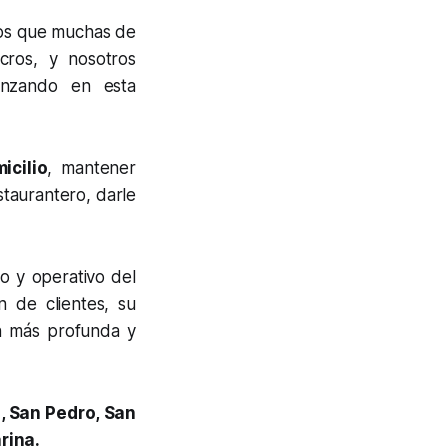
mos que muchas de
acros, y nosotros
enzando en esta
cilio
, mantener
staurantero, darle
o y operativo del
n de clientes, su
ón más profunda y
 San Pedro, San
rina.