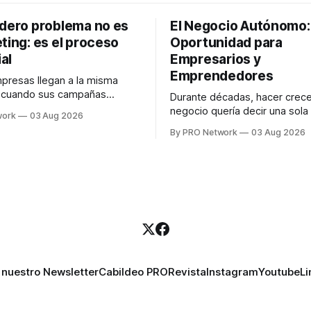
adero problema no es
El Negocio Autónomo
ting: es el proceso
Oportunidad para
al
Empresarios y
Emprendedores
resas llegan a la misma
n cuando sus campañas
Durante décadas, hacer crece
o generan ventas: "el
negocio quería decir una sola
work
03 Aug 2026
no funciona". Sin embargo,
contratar. Un diseñador para l
By PRO Network
03 Aug 2026
lo Gutiérrez, CEO de
anuncios, un especialista en 
el problema suele estar en
para las campañas, un copywr
los textos, alguien que supier
R PRO, el especialista en
publicidad digital para encontr
igital explicó que
prospectos, un vendedor par
llamadas y mensajes, y —co
una persona
 nuestro Newsletter
Cabildeo PRO
Revista
Instagram
Youtube
Li