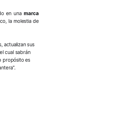
tido en una
marca
co, la molestia de
, actualizan sus
el cual sabrán
o propósito es
antera".