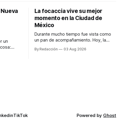
: Nueva
La focaccia vive su mejor
momento en la Ciudad de
México
Durante mucho tiempo fue vista como
un pan de acompañamiento. Hoy, la
r un
focaccia se ha convertido en uno de los
 cosa:
By Redacción
03 Aug 2026
platillos favoritos de quienes buscan
os
cocina artesanal, ingredientes de calidad
marketing
y experiencias que invitan a compartir
iter para
alrededor de la mesa. Durante mucho
a de
tiempo, hablar de cocina italiana era
ar
siempre de
a atender
n suerte—
nkedin
TikTok
Powered by
Ghost