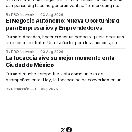
campañas digitales no generan ventas: "el marketing no
funciona". Sin embargo, para Marcelo Gutiérrez, CEO de
By PRO Network
03 Aug 2026
INTERIUS, el problema suele estar en otro lugar. Durante
El Negocio Autónomo: Nueva Oportunidad
una entrevista para el podcast SER PRO, el especialista en
para Empresarios y Emprendedores
marketing digital explicó que
Durante décadas, hacer crecer un negocio quería decir una
sola cosa: contratar. Un diseñador para los anuncios, un
especialista en marketing para las campañas, un copywriter
By PRO Network
03 Aug 2026
para los textos, alguien que supiera de publicidad digital
La focaccia vive su mejor momento en la
para encontrar prospectos, un vendedor para atender
Ciudad de México
llamadas y mensajes, y —con suerte— una persona
Durante mucho tiempo fue vista como un pan de
acompañamiento. Hoy, la focaccia se ha convertido en uno
de los platillos favoritos de quienes buscan cocina
By Redacción
03 Aug 2026
artesanal, ingredientes de calidad y experiencias que
invitan a compartir alrededor de la mesa. Durante mucho
tiempo, hablar de cocina italiana era siempre de