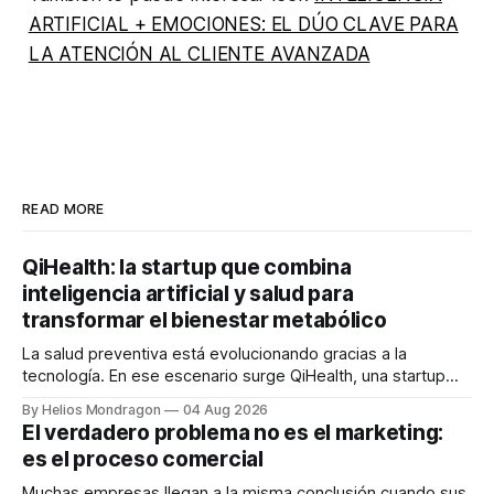
ARTIFICIAL + EMOCIONES: EL DÚO CLAVE PARA
LA ATENCIÓN AL CLIENTE AVANZADA
READ MORE
QiHealth: la startup que combina
inteligencia artificial y salud para
transformar el bienestar metabólico
La salud preventiva está evolucionando gracias a la
tecnología. En ese escenario surge QiHealth, una startup
que desarrolla un ecosistema digital capaz de integrar
By Helios Mondragon
04 Aug 2026
dispositivos inteligentes, inteligencia artificial y monitoreo
El verdadero problema no es el marketing:
en tiempo real para ayudar a las personas a tomar mejores
es el proceso comercial
decisiones sobre su salud metabólica. Su propuesta busca
responder
Muchas empresas llegan a la misma conclusión cuando sus