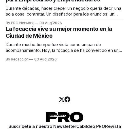
marketing digital explicó que
Durante décadas, hacer crecer un negocio quería decir una
sola cosa: contratar. Un diseñador para los anuncios, un
especialista en marketing para las campañas, un copywriter
By PRO Network
03 Aug 2026
para los textos, alguien que supiera de publicidad digital
La focaccia vive su mejor momento en la
para encontrar prospectos, un vendedor para atender
Ciudad de México
llamadas y mensajes, y —con suerte— una persona
Durante mucho tiempo fue vista como un pan de
acompañamiento. Hoy, la focaccia se ha convertido en uno
de los platillos favoritos de quienes buscan cocina
By Redacción
03 Aug 2026
artesanal, ingredientes de calidad y experiencias que
invitan a compartir alrededor de la mesa. Durante mucho
tiempo, hablar de cocina italiana era siempre de
Suscríbete a nuestro Newsletter
Cabildeo PRO
Revista