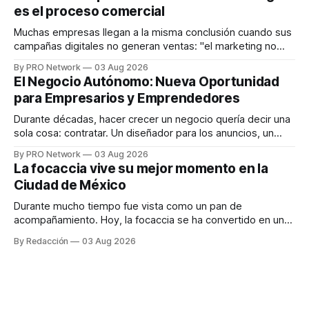
en tiempo real para ayudar a las personas a tomar mejores
es el proceso comercial
decisiones sobre su salud metabólica. Su propuesta busca
responder
Muchas empresas llegan a la misma conclusión cuando sus
campañas digitales no generan ventas: "el marketing no
funciona". Sin embargo, para Marcelo Gutiérrez, CEO de
By PRO Network
03 Aug 2026
INTERIUS, el problema suele estar en otro lugar. Durante
El Negocio Autónomo: Nueva Oportunidad
una entrevista para el podcast SER PRO, el especialista en
para Empresarios y Emprendedores
marketing digital explicó que
Durante décadas, hacer crecer un negocio quería decir una
sola cosa: contratar. Un diseñador para los anuncios, un
especialista en marketing para las campañas, un copywriter
By PRO Network
03 Aug 2026
para los textos, alguien que supiera de publicidad digital
La focaccia vive su mejor momento en la
para encontrar prospectos, un vendedor para atender
Ciudad de México
llamadas y mensajes, y —con suerte— una persona
Durante mucho tiempo fue vista como un pan de
acompañamiento. Hoy, la focaccia se ha convertido en uno
de los platillos favoritos de quienes buscan cocina
By Redacción
03 Aug 2026
artesanal, ingredientes de calidad y experiencias que
invitan a compartir alrededor de la mesa. Durante mucho
tiempo, hablar de cocina italiana era siempre de