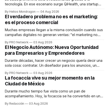
tecnología. En ese escenario surge QiHealth, una startup
que desarrolla un ecosistema digital capaz de integrar
By Helios Mondragon
04 Aug 2026
dispositivos inteligentes, inteligencia artificial y monitoreo
El verdadero problema no es el marketing:
en tiempo real para ayudar a las personas a tomar mejores
es el proceso comercial
decisiones sobre su salud metabólica. Su propuesta busca
responder
Muchas empresas llegan a la misma conclusión cuando sus
campañas digitales no generan ventas: "el marketing no
funciona". Sin embargo, para Marcelo Gutiérrez, CEO de
By PRO Network
03 Aug 2026
INTERIUS, el problema suele estar en otro lugar. Durante
El Negocio Autónomo: Nueva Oportunidad
una entrevista para el podcast SER PRO, el especialista en
para Empresarios y Emprendedores
marketing digital explicó que
Durante décadas, hacer crecer un negocio quería decir una
sola cosa: contratar. Un diseñador para los anuncios, un
especialista en marketing para las campañas, un copywriter
By PRO Network
03 Aug 2026
para los textos, alguien que supiera de publicidad digital
La focaccia vive su mejor momento en la
para encontrar prospectos, un vendedor para atender
Ciudad de México
llamadas y mensajes, y —con suerte— una persona
Durante mucho tiempo fue vista como un pan de
acompañamiento. Hoy, la focaccia se ha convertido en uno
de los platillos favoritos de quienes buscan cocina
By Redacción
03 Aug 2026
artesanal, ingredientes de calidad y experiencias que