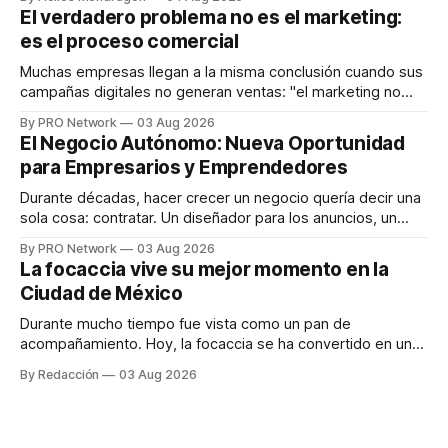
dispositivos inteligentes, inteligencia artificial y monitoreo
El verdadero problema no es el marketing:
en tiempo real para ayudar a las personas a tomar mejores
es el proceso comercial
decisiones sobre su salud metabólica. Su propuesta busca
responder
Muchas empresas llegan a la misma conclusión cuando sus
campañas digitales no generan ventas: "el marketing no
funciona". Sin embargo, para Marcelo Gutiérrez, CEO de
By PRO Network
03 Aug 2026
INTERIUS, el problema suele estar en otro lugar. Durante
El Negocio Autónomo: Nueva Oportunidad
una entrevista para el podcast SER PRO, el especialista en
para Empresarios y Emprendedores
marketing digital explicó que
Durante décadas, hacer crecer un negocio quería decir una
sola cosa: contratar. Un diseñador para los anuncios, un
especialista en marketing para las campañas, un copywriter
By PRO Network
03 Aug 2026
para los textos, alguien que supiera de publicidad digital
La focaccia vive su mejor momento en la
para encontrar prospectos, un vendedor para atender
Ciudad de México
llamadas y mensajes, y —con suerte— una persona
Durante mucho tiempo fue vista como un pan de
acompañamiento. Hoy, la focaccia se ha convertido en uno
de los platillos favoritos de quienes buscan cocina
By Redacción
03 Aug 2026
artesanal, ingredientes de calidad y experiencias que
invitan a compartir alrededor de la mesa. Durante mucho
tiempo, hablar de cocina italiana era siempre de