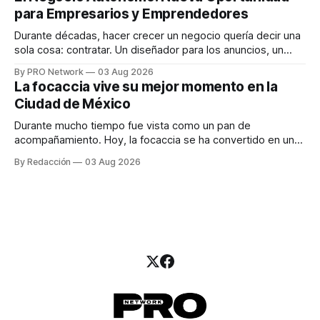
una entrevista para el podcast SER PRO, el especialista en
para Empresarios y Emprendedores
marketing digital explicó que
Durante décadas, hacer crecer un negocio quería decir una
sola cosa: contratar. Un diseñador para los anuncios, un
especialista en marketing para las campañas, un copywriter
By PRO Network
03 Aug 2026
para los textos, alguien que supiera de publicidad digital
La focaccia vive su mejor momento en la
para encontrar prospectos, un vendedor para atender
Ciudad de México
llamadas y mensajes, y —con suerte— una persona
Durante mucho tiempo fue vista como un pan de
acompañamiento. Hoy, la focaccia se ha convertido en uno
de los platillos favoritos de quienes buscan cocina
By Redacción
03 Aug 2026
artesanal, ingredientes de calidad y experiencias que
invitan a compartir alrededor de la mesa. Durante mucho
tiempo, hablar de cocina italiana era siempre de