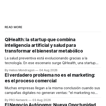
READ MORE
QiHealth: la startup que combina
inteligencia artificial y salud para
transformar el bienestar metabólico
La salud preventiva está evolucionando gracias a la
tecnología. En ese escenario surge QiHealth, una startup
que desarrolla un ecosistema digital capaz de integrar
By Helios Mondragon
04 Aug 2026
dispositivos inteligentes, inteligencia artificial y monitoreo
El verdadero problema no es el marketing:
en tiempo real para ayudar a las personas a tomar mejores
es el proceso comercial
decisiones sobre su salud metabólica. Su propuesta busca
responder
Muchas empresas llegan a la misma conclusión cuando sus
campañas digitales no generan ventas: "el marketing no
funciona". Sin embargo, para Marcelo Gutiérrez, CEO de
By PRO Network
03 Aug 2026
INTERIUS, el problema suele estar en otro lugar. Durante
El Negocio Autónomo: Nueva Oportunidad