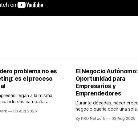
adero problema no es
El Negocio Autónomo
ting: es el proceso
Oportunidad para
al
Empresarios y
Emprendedores
resas llegan a la misma
n cuando sus campañas
Durante décadas, hacer crece
o generan ventas: "el
negocio quería decir una sola
work
03 Aug 2026
no funciona". Sin embargo,
contratar. Un diseñador para l
By PRO Network
03 Aug 2026
lo Gutiérrez, CEO de
anuncios, un especialista en 
el problema suele estar en
para las campañas, un copywr
los textos, alguien que supier