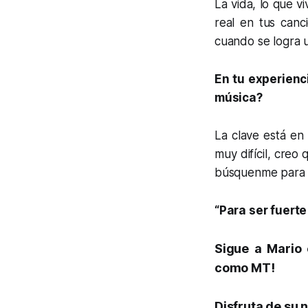
La vida, lo que v
real en tus canci
cuando se logra u
En tu experienc
música?
La clave está en
muy difícil, creo
búsquenme para h
“Para ser fuerte
Sigue a Mario
como MT!
Disfruta de su n