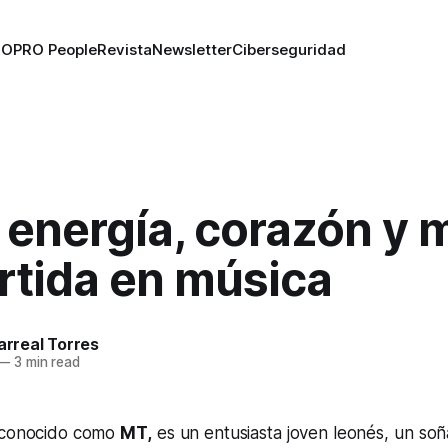
RO
PRO People
Revista
Newsletter
Ciberseguridad
 energía, corazón y 
rtida en música
larreal Torres
—
3 min read
 conocido como
MT,
es un entusiasta joven leonés, un so