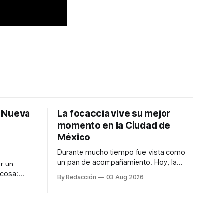
: Nueva
La focaccia vive su mejor
momento en la Ciudad de
México
Durante mucho tiempo fue vista como
un pan de acompañamiento. Hoy, la
r un
focaccia se ha convertido en uno de los
 cosa:
By Redacción
03 Aug 2026
platillos favoritos de quienes buscan
os
cocina artesanal, ingredientes de calidad
marketing
y experiencias que invitan a compartir
iter para
alrededor de la mesa. Durante mucho
a de