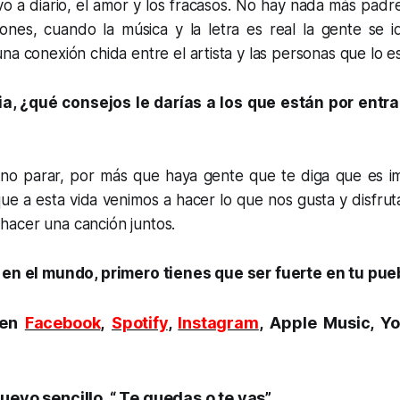
ivo a diario, el amor y los fracasos. No hay nada más padre
ones, cuando la música y la letra es real la gente se id
na conexión chida entre el artista y las personas que lo 
ia, ¿qué consejos le darías a los que están por entra
 no parar, por más que haya gente que te diga que es i
 que a esta vida venimos a hacer lo que nos gusta y disfruta
acer una canción juntos.
 en el mundo, primero tienes que ser fuerte en tu pueb
 en
Facebook
,
Spotify
,
Instagram
, Apple Music, Yo
uevo sencillo, “ Te quedas o te vas”.