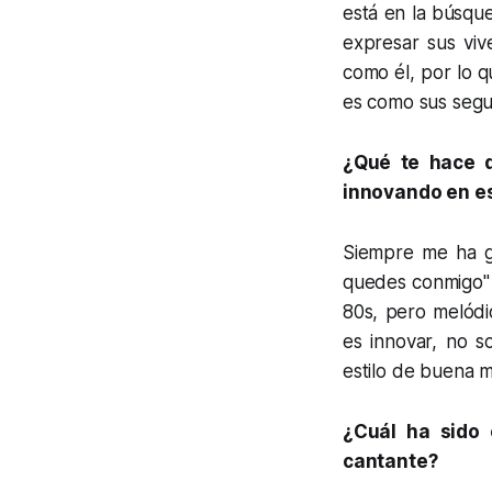
está en la búsque
expresar sus viv
como él, por lo q
es como sus segui
¿Qué te hace d
innovando en e
Siempre me ha gu
quedes conmigo" e
80s, pero melódi
es innovar, no s
estilo de buena 
¿Cuál ha sido 
cantante?