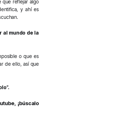
 que reflejar algo
entifica, y ahí es
escuchan.
r al mundo de la
mposible o que es
r de ello, así que
lo”.
utube, ¡búscalo