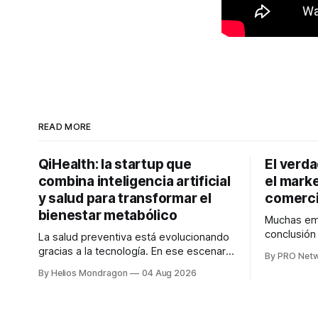
READ MORE
QiHealth: la startup que
El verd
combina inteligencia artificial
el marke
y salud para transformar el
comerci
bienestar metabólico
Muchas emp
conclusió
La salud preventiva está evolucionando
digitales n
gracias a la tecnología. En ese escenario
By PRO Net
marketing 
surge QiHealth, una startup que
By Helios Mondragon
04 Aug 2026
para Marce
desarrolla un ecosistema digital capaz
INTERIUS, 
de integrar dispositivos inteligentes,
otro lugar. Durante una entrevista para el
inteligencia artificial y monitoreo en