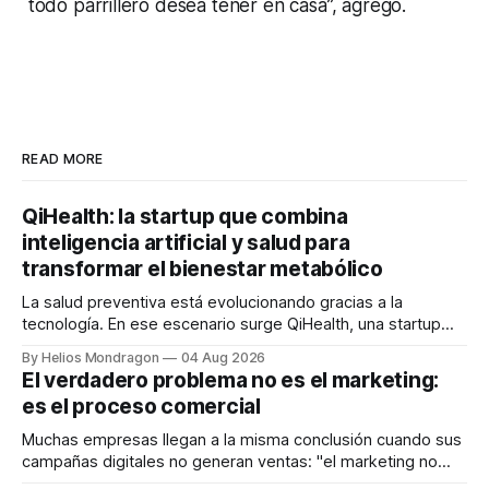
todo parrillero desea tener en casa”, agregó.
READ MORE
QiHealth: la startup que combina
inteligencia artificial y salud para
transformar el bienestar metabólico
La salud preventiva está evolucionando gracias a la
tecnología. En ese escenario surge QiHealth, una startup
que desarrolla un ecosistema digital capaz de integrar
By Helios Mondragon
04 Aug 2026
dispositivos inteligentes, inteligencia artificial y monitoreo
El verdadero problema no es el marketing:
en tiempo real para ayudar a las personas a tomar mejores
es el proceso comercial
decisiones sobre su salud metabólica. Su propuesta busca
responder
Muchas empresas llegan a la misma conclusión cuando sus
campañas digitales no generan ventas: "el marketing no
funciona". Sin embargo, para Marcelo Gutiérrez, CEO de