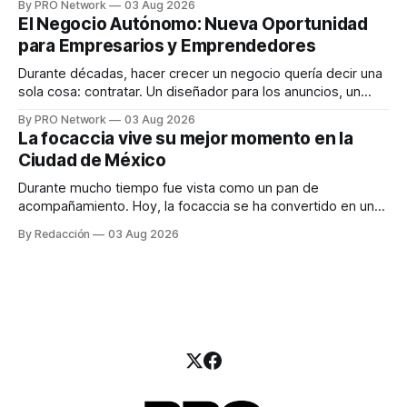
By PRO Network
03 Aug 2026
INTERIUS, el problema suele estar en otro lugar. Durante
El Negocio Autónomo: Nueva Oportunidad
una entrevista para el podcast SER PRO, el especialista en
para Empresarios y Emprendedores
marketing digital explicó que
Durante décadas, hacer crecer un negocio quería decir una
sola cosa: contratar. Un diseñador para los anuncios, un
especialista en marketing para las campañas, un copywriter
By PRO Network
03 Aug 2026
para los textos, alguien que supiera de publicidad digital
La focaccia vive su mejor momento en la
para encontrar prospectos, un vendedor para atender
Ciudad de México
llamadas y mensajes, y —con suerte— una persona
Durante mucho tiempo fue vista como un pan de
acompañamiento. Hoy, la focaccia se ha convertido en uno
de los platillos favoritos de quienes buscan cocina
By Redacción
03 Aug 2026
artesanal, ingredientes de calidad y experiencias que
invitan a compartir alrededor de la mesa. Durante mucho
tiempo, hablar de cocina italiana era siempre de