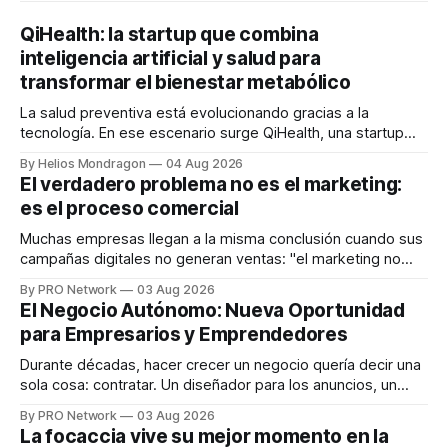
QiHealth: la startup que combina
inteligencia artificial y salud para
transformar el bienestar metabólico
La salud preventiva está evolucionando gracias a la
tecnología. En ese escenario surge QiHealth, una startup
que desarrolla un ecosistema digital capaz de integrar
By Helios Mondragon
04 Aug 2026
dispositivos inteligentes, inteligencia artificial y monitoreo
El verdadero problema no es el marketing:
en tiempo real para ayudar a las personas a tomar mejores
es el proceso comercial
decisiones sobre su salud metabólica. Su propuesta busca
responder
Muchas empresas llegan a la misma conclusión cuando sus
campañas digitales no generan ventas: "el marketing no
funciona". Sin embargo, para Marcelo Gutiérrez, CEO de
By PRO Network
03 Aug 2026
INTERIUS, el problema suele estar en otro lugar. Durante
El Negocio Autónomo: Nueva Oportunidad
una entrevista para el podcast SER PRO, el especialista en
para Empresarios y Emprendedores
marketing digital explicó que
Durante décadas, hacer crecer un negocio quería decir una
sola cosa: contratar. Un diseñador para los anuncios, un
especialista en marketing para las campañas, un copywriter
By PRO Network
03 Aug 2026
para los textos, alguien que supiera de publicidad digital
La focaccia vive su mejor momento en la
para encontrar prospectos, un vendedor para atender