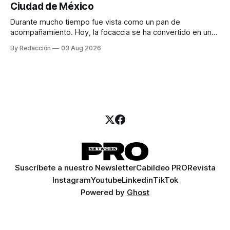
Ciudad de México
llamadas y mensajes, y —con suerte— una persona
Durante mucho tiempo fue vista como un pan de
acompañamiento. Hoy, la focaccia se ha convertido en uno
de los platillos favoritos de quienes buscan cocina
By Redacción
03 Aug 2026
artesanal, ingredientes de calidad y experiencias que
invitan a compartir alrededor de la mesa. Durante mucho
tiempo, hablar de cocina italiana era siempre de
Suscríbete a nuestro Newsletter
Cabildeo PRO
Revista
Instagram
Youtube
Linkedin
TikTok
Powered by
Ghost