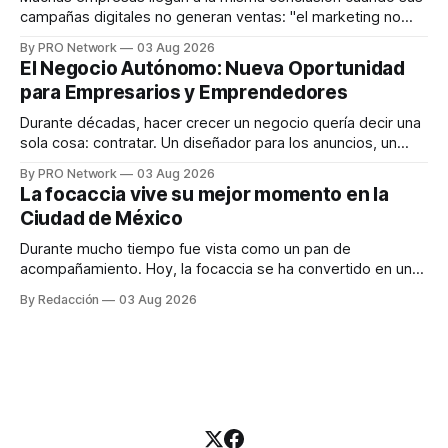
campañas digitales no generan ventas: "el marketing no
funciona". Sin embargo, para Marcelo Gutiérrez, CEO de
By PRO Network
03 Aug 2026
INTERIUS, el problema suele estar en otro lugar. Durante
El Negocio Autónomo: Nueva Oportunidad
una entrevista para el podcast SER PRO, el especialista en
para Empresarios y Emprendedores
marketing digital explicó que
Durante décadas, hacer crecer un negocio quería decir una
sola cosa: contratar. Un diseñador para los anuncios, un
especialista en marketing para las campañas, un copywriter
By PRO Network
03 Aug 2026
para los textos, alguien que supiera de publicidad digital
La focaccia vive su mejor momento en la
para encontrar prospectos, un vendedor para atender
Ciudad de México
llamadas y mensajes, y —con suerte— una persona
Durante mucho tiempo fue vista como un pan de
acompañamiento. Hoy, la focaccia se ha convertido en uno
de los platillos favoritos de quienes buscan cocina
By Redacción
03 Aug 2026
artesanal, ingredientes de calidad y experiencias que
invitan a compartir alrededor de la mesa. Durante mucho
tiempo, hablar de cocina italiana era siempre de