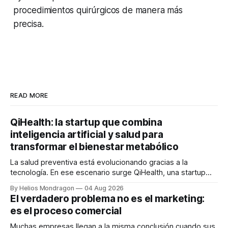
procedimientos quirúrgicos de manera más
precisa.
READ MORE
QiHealth: la startup que combina
inteligencia artificial y salud para
transformar el bienestar metabólico
La salud preventiva está evolucionando gracias a la
tecnología. En ese escenario surge QiHealth, una startup
que desarrolla un ecosistema digital capaz de integrar
By Helios Mondragon
04 Aug 2026
dispositivos inteligentes, inteligencia artificial y monitoreo
El verdadero problema no es el marketing:
en tiempo real para ayudar a las personas a tomar mejores
es el proceso comercial
decisiones sobre su salud metabólica. Su propuesta busca
responder
Muchas empresas llegan a la misma conclusión cuando sus