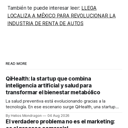
También te puede interesar leer:
LLEGA
LOCALIZA A MÉXICO PARA REVOLUCIONAR LA
INDUSTRIA DE RENTA DE AUTOS
READ MORE
QiHealth: la startup que combina
inteligencia artificial y salud para
transformar el bienestar metabólico
La salud preventiva está evolucionando gracias a la
tecnología. En ese escenario surge QiHealth, una startup
que desarrolla un ecosistema digital capaz de integrar
By Helios Mondragon
04 Aug 2026
dispositivos inteligentes, inteligencia artificial y monitoreo
El verdadero problema no es el marketing:
en tiempo real para ayudar a las personas a tomar mejores