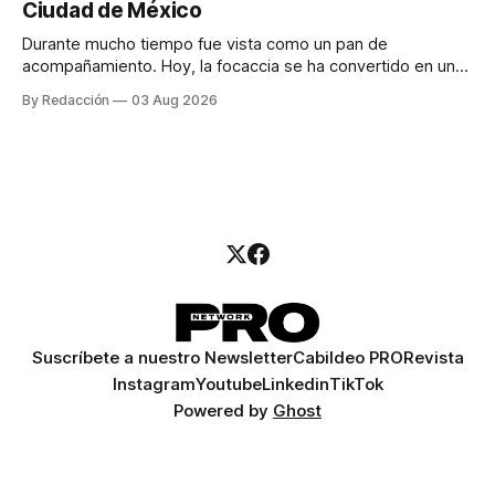
Ciudad de México
llamadas y mensajes, y —con suerte— una persona
Durante mucho tiempo fue vista como un pan de
acompañamiento. Hoy, la focaccia se ha convertido en uno
de los platillos favoritos de quienes buscan cocina
By Redacción
03 Aug 2026
artesanal, ingredientes de calidad y experiencias que
invitan a compartir alrededor de la mesa. Durante mucho
tiempo, hablar de cocina italiana era siempre de
Suscríbete a nuestro Newsletter
Cabildeo PRO
Revista
Instagram
Youtube
Linkedin
TikTok
Powered by
Ghost