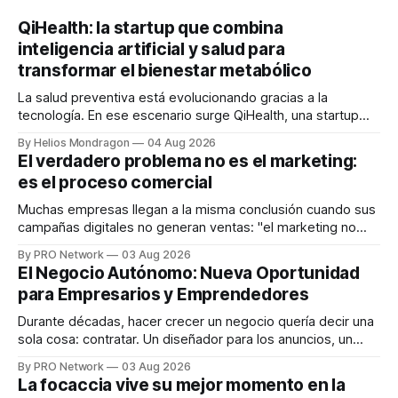
QiHealth: la startup que combina
inteligencia artificial y salud para
transformar el bienestar metabólico
La salud preventiva está evolucionando gracias a la
tecnología. En ese escenario surge QiHealth, una startup
que desarrolla un ecosistema digital capaz de integrar
By Helios Mondragon
04 Aug 2026
dispositivos inteligentes, inteligencia artificial y monitoreo
El verdadero problema no es el marketing:
en tiempo real para ayudar a las personas a tomar mejores
es el proceso comercial
decisiones sobre su salud metabólica. Su propuesta busca
responder
Muchas empresas llegan a la misma conclusión cuando sus
campañas digitales no generan ventas: "el marketing no
funciona". Sin embargo, para Marcelo Gutiérrez, CEO de
By PRO Network
03 Aug 2026
INTERIUS, el problema suele estar en otro lugar. Durante
El Negocio Autónomo: Nueva Oportunidad
una entrevista para el podcast SER PRO, el especialista en
para Empresarios y Emprendedores
marketing digital explicó que
Durante décadas, hacer crecer un negocio quería decir una
sola cosa: contratar. Un diseñador para los anuncios, un
especialista en marketing para las campañas, un copywriter
By PRO Network
03 Aug 2026
para los textos, alguien que supiera de publicidad digital
La focaccia vive su mejor momento en la
para encontrar prospectos, un vendedor para atender