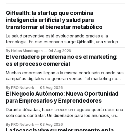
QiHealth: la startup que combina
inteligencia artificial y salud para
transformar el bienestar metabólico
La salud preventiva está evolucionando gracias a la
tecnología. En ese escenario surge QiHealth, una startup
que desarrolla un ecosistema digital capaz de integrar
By Helios Mondragon
04 Aug 2026
dispositivos inteligentes, inteligencia artificial y monitoreo
El verdadero problema no es el marketing:
en tiempo real para ayudar a las personas a tomar mejores
es el proceso comercial
decisiones sobre su salud metabólica. Su propuesta busca
responder
Muchas empresas llegan a la misma conclusión cuando sus
campañas digitales no generan ventas: "el marketing no
funciona". Sin embargo, para Marcelo Gutiérrez, CEO de
By PRO Network
03 Aug 2026
INTERIUS, el problema suele estar en otro lugar. Durante
El Negocio Autónomo: Nueva Oportunidad
una entrevista para el podcast SER PRO, el especialista en
para Empresarios y Emprendedores
marketing digital explicó que
Durante décadas, hacer crecer un negocio quería decir una
sola cosa: contratar. Un diseñador para los anuncios, un
especialista en marketing para las campañas, un copywriter
By PRO Network
03 Aug 2026
para los textos, alguien que supiera de publicidad digital
La focaccia vive su mejor momento en la