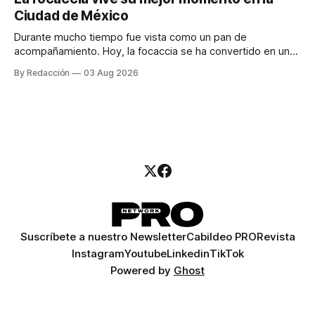
para encontrar prospectos, un vendedor para atender
Ciudad de México
llamadas y mensajes, y —con suerte— una persona
Durante mucho tiempo fue vista como un pan de
acompañamiento. Hoy, la focaccia se ha convertido en uno
de los platillos favoritos de quienes buscan cocina
By Redacción
03 Aug 2026
artesanal, ingredientes de calidad y experiencias que
invitan a compartir alrededor de la mesa. Durante mucho
tiempo, hablar de cocina italiana era siempre de
Suscríbete a nuestro Newsletter
Cabildeo PRO
Revista
Instagram
Youtube
Linkedin
TikTok
Powered by
Ghost