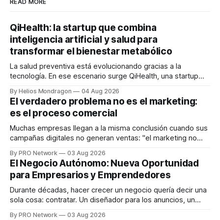
READ MORE
QiHealth: la startup que combina
inteligencia artificial y salud para
transformar el bienestar metabólico
La salud preventiva está evolucionando gracias a la
tecnología. En ese escenario surge QiHealth, una startup
que desarrolla un ecosistema digital capaz de integrar
By Helios Mondragon
04 Aug 2026
dispositivos inteligentes, inteligencia artificial y monitoreo
El verdadero problema no es el marketing:
en tiempo real para ayudar a las personas a tomar mejores
es el proceso comercial
decisiones sobre su salud metabólica. Su propuesta busca
responder
Muchas empresas llegan a la misma conclusión cuando sus
campañas digitales no generan ventas: "el marketing no
funciona". Sin embargo, para Marcelo Gutiérrez, CEO de
By PRO Network
03 Aug 2026
INTERIUS, el problema suele estar en otro lugar. Durante
El Negocio Autónomo: Nueva Oportunidad
una entrevista para el podcast SER PRO, el especialista en
para Empresarios y Emprendedores
marketing digital explicó que
Durante décadas, hacer crecer un negocio quería decir una
sola cosa: contratar. Un diseñador para los anuncios, un
especialista en marketing para las campañas, un copywriter
By PRO Network
03 Aug 2026
para los textos, alguien que supiera de publicidad digital