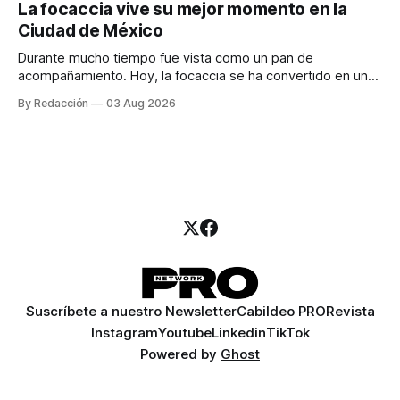
La focaccia vive su mejor momento en la
para encontrar prospectos, un vendedor para atender
Ciudad de México
llamadas y mensajes, y —con suerte— una persona
Durante mucho tiempo fue vista como un pan de
acompañamiento. Hoy, la focaccia se ha convertido en uno
de los platillos favoritos de quienes buscan cocina
By Redacción
03 Aug 2026
artesanal, ingredientes de calidad y experiencias que
invitan a compartir alrededor de la mesa. Durante mucho
tiempo, hablar de cocina italiana era siempre de
Suscríbete a nuestro Newsletter
Cabildeo PRO
Revista
Instagram
Youtube
Linkedin
TikTok
Powered by
Ghost